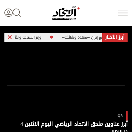
أبرز الأخبار
اتفاق مع إيران «معقدة وشائكة»
وزير السياحة والآثار الفلسطيني لـ«الاتحاد»: 260 موقعاً أثرياً في غزة تع
تسجيل الدخول
علوم الدار
الأخبار العالمية
اقتصاد
QR
الرياضة
أبرز عناوين ملحق الاتحاد الرياضي اليوم الاثنين 4
ديسمبر