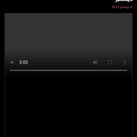
وجهات نظر
4 ديسمبر 2017
الترفيه
التعليم والمعرفة
الذكاء الاصطناعي
تغطيات
فيديو
بودكاست
إنفوجراف
قصة صورة
كاريكتير