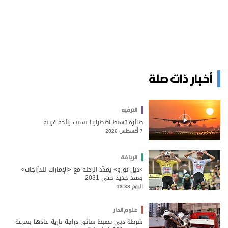
أخبار ذات صلة
الترفيه
طائرة تهبط اضطراريا بسبب رائحة غريبة
7 أغسطس 2026
الرياضة
«ديل تورو» يمدّد الرحلة مع «الإمارات للدرّاجات»
بعقد جديد حتى 2031
اليوم 13:38
علوم الدار
شرطة دبي تضبط سائق دراجة نارية قادها بسرعة