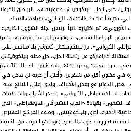
م بلغاريا ورومانيا عام 2007، بعد جهود ذاتية لإحلال الديمقراطية بذلتها على مدى عشرين عاماً.
 كرواتيا، حتى أبطل بلينكوفيتش عضويته في البرلمان الكروا
و التالي، متزعماً قائمة «الائتلاف الوطني» بقيادة «الاتحاد
وروبي»، تم اختياره نائباً لرئيس لجنة الشؤون الخارجية
مة رئيس الوزراء المستقل، «تيهومير اوريسكوفيتش»، ونائبه
مقراطي الكرواتي»، برز بلينكوفيتش كمرشح بلا منافس على 
 استقالة كاراماركو من رئاسة الحزب، حل محله بلينكوفيتش 
حصل على 97823 من أصل 98209 صوتاً خلال المؤتمر الوطني للحزب في17 يوليو 2016. وابتداءً من ت
مقررة في غضون أقل من شهرين. وأعلن أن حزبه لن يدخل في 
 بعض الدوائر مع بعض الأطراف. ولدى إعلان النتائج شبه
 «الاتحاد الديمقراطي الكرواتي» يتصدر الأحزاب والائتلافات
1، مقابل 54 لمنافسه «الائتلاف الشعبي» بقيادة «الحزب الاشتراكي الديمقراطي» الذ
الماضية الأخيرة، أجرى بلينكوفيتش، بوصفه المرشح المفترض
م المستقلة وزعيم حزب «الجسر» (موست) القريب من الكنيس