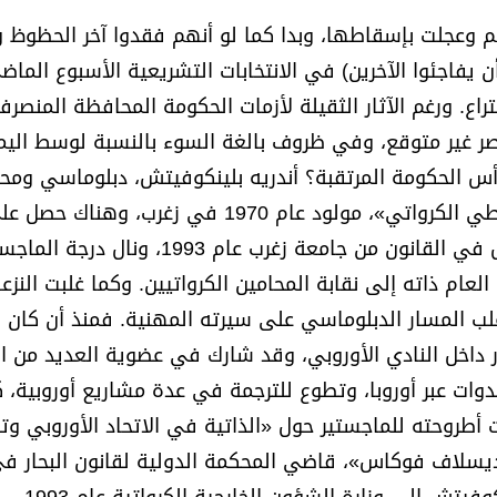
هم وعجلت بإسقاطها، وبدا كما لو أنهم فقدوا آخر الحظوظ 
يفاجئوا الآخرين) في الانتخابات التشريعية الأسبوع الماض
راع. ورغم الآثار الثقيلة لأزمات الحكومة المحافظة المنصرف
صر غير متوقع، وفي ظروف بالغة السوء بالنسبة لوسط اليم
 الحكومة المرتقبة؟ أندريه بلينكوفيتش، دبلوماسي ومح
وبرلماني وسياسي كرواتي وزعيم حزب «الاتحاد الديمقراطي الكرواتي»، مولود عام 1970 في زغرب، وهناك ح
الثانوية العامة عام 1988، ثم تخرج بشهادة البكالوريوس في القانون من جامعة زغرب عا
لجامعة ذاتها عام 2002، وانضم في العام ذاته إلى نقابة المحامين الكرواتيين. وكما غلبت النزع
ب المسار الدبلوماسي على سيرته المهنية. فمنذ أن كان طا
ر داخل النادي الأوروبي، وقد شارك في عضوية العديد من ال
دوات عبر أوروبا، وتطوع للترجمة في عدة مشاريع أوروبية، 
نت أطروحته للماجستير حول «الذاتية في الاتحاد الأوروبي وت
ديسلاف فوكاس»، قاضي المحكمة الدولية لقانون البحار ف