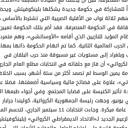
مشاركاً في الحكومة المنصرفة، قبل أن يختلف مع القيادة السابقة لـ«الاتحاد
اداً للمشاركة في حكومة جديدة يشكلها بلينكوفيتش. ويح
منهم ثلاثة نواب من الأقلية الصربية التي تشترط بالأساس خ
قافة في الحكومة المنصرفة. فقد أضر بتلك الحكومة تعيين 
ام المؤيد للنازيين الذي أقامه «الأوساتشي»، وهم متمرد
حرب العالمية الثانية. كما تم اتهام الحكومة ذاتها بمها
ب وبلغراد إلى مستويات غير مسبوقة منذ حرب البلقان في
كرواتي» أن فاز مع حلفائه في انتخابات مطلع العام الجاري
مة يمين الوسط لم تصمد أكثر من ستة أشهر، بسبب الخلاف
واتي»، علاوة على فضائح مالية وسياسية أضعفتها، فضلا عن
ة تأثير الكنيسة على قضايا المجتمع. وفي أجواء طبعها ا
ونيو، وجهت رئيسة الجمهورية الكرواتية، كوليندا جرابار
كيتاروفيتش، في منتصف يوليو، الدعوة لتنظيم انتخابات عامة مبكرة. وجاءت انتخابات 11 سبتمبر ا
زعيم الجديد لـ«الاتحاد الديمقراطي الكرواتي» (بلينكوفيتش