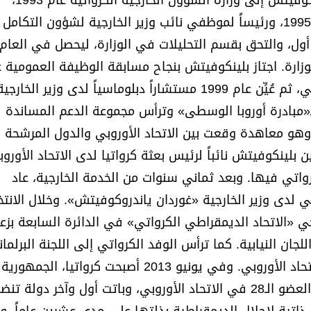
هامبورغ. وفي الجانب الدبلوماسي من تجربته، انضم بلينكوفيتش إلى وزارة الشؤون الخارجية الكرواتية عام 1993،
كمستشار برتبة سكرتير ثالث. ثم أصبح سكرتيراً ثانياً عام 1995، ورئيساً لموظفي نائب وزير الخارجية لشؤون التكامل
 أول، والتحق بقسم التحليلات في الوزارة، ليحصل في العام 
وزارة. اجتاز بلينكوفيتش بنجاح مسابقة الوظيفة العمومية 
1997، وأصبح في العام ذاته مديراً لإدارة التكامل الأوروبي، ثم عُيِّن عام 1999 مستشاراً دبلوماسياً لدى وزير الخارجي
ـ«مبادرة أوروبا الوسطى» وترأس مجموعة الدعم المساندة 
وهو معاهدة وقعت بين الاتحاد الأوروبي والدول المرشحة
هيل عملية انضمامها. وفي 2002 تم تعيين بلينكوفيتش نائباً لرئيس بعثة كرواتيا لدى الاتحاد ا
سا عام 2005 نائباً للسفير الكرواتي فيها. وبعد ثماني سنوات من الخدمة الخارجية، عاد
ي لدى وزير الخارجية «غوردان ياندروكوفيتش». وخلال الانتخ
نكوفيتش أحد مرشحي «الاتحاد الديمقراطي الكرواتي» في الدائرة السابعة بزع
ان النيابية. كما ترأس الوفد الكرواتي إلى اللجنة البرلمان
المشتركة مع البرلمان الأوروبي، قبيل انضمام كرواتيا للاتحاد الأوروبي. وفي يونيو 2013 أصبحت كرواتيا، الجمهورية
اليوغوسلافية السابقة التي نالت استقلالها عام 1991، العضو الـ28 في الاتحاد الأوروبي، وباتت أول وآخر دولة ت