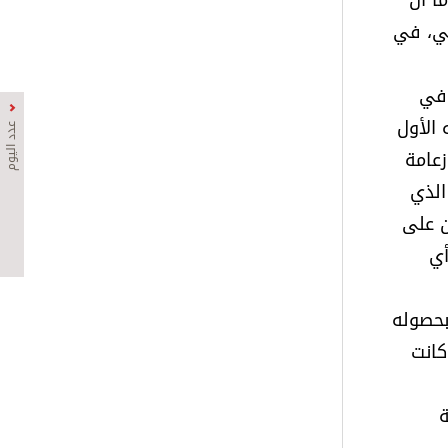
 وما أن
تي، في
 في
 الأول
عدد اليوم
زعامة
الذي
لك اللحظة تعين على
أي
 بحصوله
ي كانت
ة