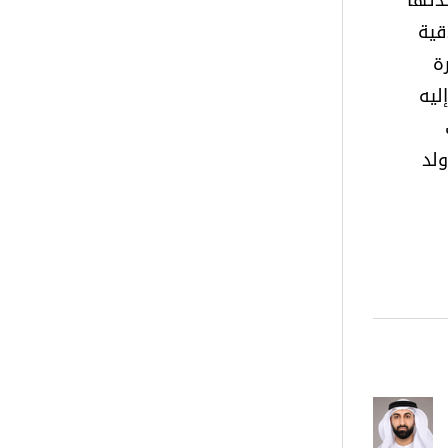
دتها
قية
ة
ليه
لد