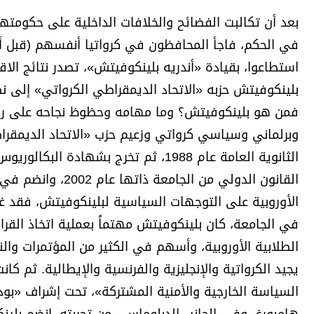
برامج
بعد أن تكالبت الفضائح والخلافات الداخلية على حكومت
عدد اليوم
في الحكم، فاجأ المحافظون في كرواتيا أنفسهم (قبل أن 
استطاعوا، بقيادة «أندريه بلينكوفيتش»، تصدر نتائج الاقت
بلينكوفيتش حزبه «الاتحاد الديمقراطي الكرواتي» إلى ن
مواقيت الصلاة
فمن هو بلينكوفيتش؟ وما مهامه وحظوظ نجاحه على رأس
الأحوال الجوية
القانون الدولي من ا
الأوروبية على التوجهات السياسية لبلينكوفيتش، فقد غل
في الجامعة، كان بلينكوفيتش مهتماً بعملية اتخاذ القرا
الطلابية الأوروبية، وأسهم في الكثير من المؤتمرات والن
يجيد الكرواتية والإنجليزية والفرنسية والإيطالية. ثم كا
السياسة الخارجية والأمنية المشتركة»، تحت إشراف «بو