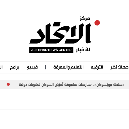
جهات نظر
الترفيه
التعليم والمعرفة
فيديو
برامج
ال
ودان».. ممارسات مشبوهة تُعرّض السودان لعقوبات دولية
«اليونيفيل» توثق إطلاق إ