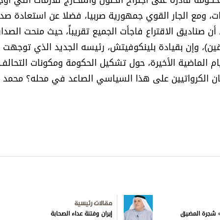
حكومة قادرة على اجتراح الحلول والمخارج للأزمات التي أوج
ات، ومع الجار القوي جمهورية صربيا، فضلا عن استعادة صد
ن صناديق الاقتراع فاجأت الجميع تقريباً، حيث منحت الصدار
بقين)، وإن بقيادة بلينكوفيتش، رئيسه الجديد الذي توجهت إ
 الماضية الأخيرة، حول تشكيل الحكومة ومكونات التحالف
 الكرواتيين على هذا السياسي الصاعد في محله؟ محمد و
مقالات رئيسية
ق» شجرة المضيق
إيران وفتنة عداء الصحابة