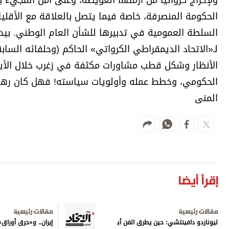
ولإخراج كرواتيا من أزمتها العويصة، وعلى أمل المجيء ب
الحكومة المنصرفة، خاصة فيما يتصل بالعلاقة مع الأقلي
السلطة العمومية في تدبيرها للشأن العام الوطني. بيد أ
لـ«الاتحاد الديمقراطي الكرواتي» الحاكم (وحلفائه السا
الأنظار وشكل قطب مشاورات مكثفة في زغرب خلال الأيام
الحكومي، وخطط عمله وأولويات سياسته! فهل كان رهان
المنى
إقرأ أيضا
مقالات رئيسية
مقالات رئيسية
ليوناردو دافينتشي: حين يطرق الفن أبواب المعرفة
إيران.. و«حرق أورا