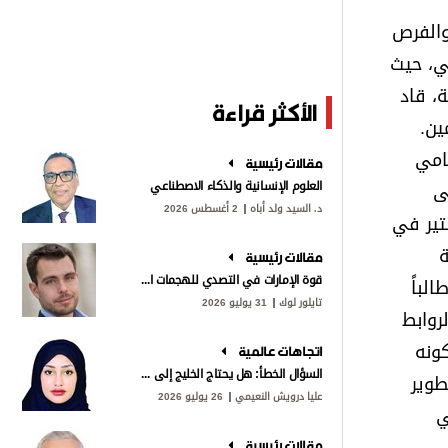
والفرص
ي، حيث
ة، قاد
الأكثر قراءة
ين.
امي
مقالات رئيسية
صل على
العلوم الإنسانية والذكاء الاصطناعي
د. السيد ولد أباه
2 أغسطس 2026
م 1993، ونال درجة الماجستير في
ة
مقالات رئيسية
قوة الإمارات في التصدي للهجمات الإيرانية
لباً
تايلور لوك
31 يوليو 2026
روابط
كونه
اتجاهات عالمية
السؤال الخطأ: هل يحتاج الخليج إلى «ناتو»؟
طوير
عليا درويش النعيمي
26 يوليو 2026
ي
مقالات رئيسية