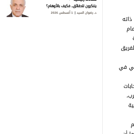
يتنكرون للحقائق.. فكيف بالأوهام؟
د. رضوان السيد
1 أغسطس 2026
ذاته
عام
ة
لفريق
لأوروبي في
ابات
رب،
ية
نضم