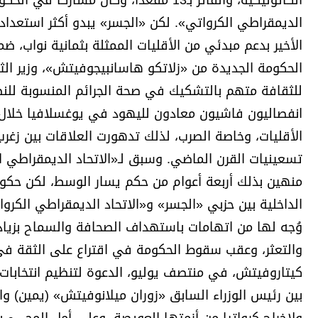
الكاثوليكية، والفائز بـ13 مقعداً، وكان 
الديمقراطي الكرواتي». لكن «الجسر» يبدو أكثر استعد
الأخير بدعم مبدئي من الأقليات الممثلة بثمانية نواب، ض
الحكومة الجديدة من «زلاتكو هاسانبيجوفيتش»، وزير الث
للثقافة متهم بالتشكيك في صحة الجرائم المنسوبة للنظ
انفصاليون فاشيون معادون لليهود في يوغسلافيا خلال ال
الأقليات، وخاصة الصرب، لذلك تدهورت العلاقات بين زغر
تسعينيات القرن الماضي. وسبق لـ«الاتحاد الديمقراطي ال
منهين بذلك أربعة أعوام من حكم يسار الوسط، لكن حكو
الداخلية بين حزبي «الجسر» و«الاتحاد الديمقراطي الكر
وُجه لها من اتهامات باستهداف الصحافة والسماح بزياد
والتعثر، وعقب سقوط الحكومة في اقتراع على الثقة في ي
بين رئيس الوزراء السابق «زوران ميلانوفيتش» (يمين) وال