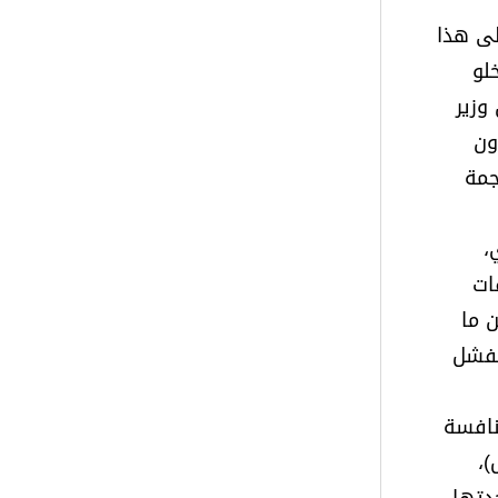
ظى هذا
لو
وزير
ون
جمة
،
ات
 ما
لفشل
لجاري، لتحسم المنافسة
)،