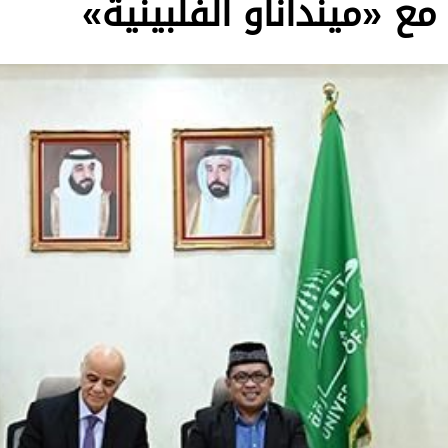
ع «مينداناو الفلبينية»