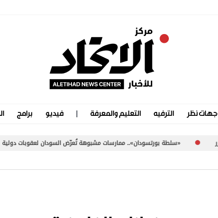
جهات نظر
الترفيه
التعليم والمعرفة
فيديو
برامج
ال
ودان».. ممارسات مشبوهة تُعرّض السودان لعقوبات دولية
«اليونيفيل» توثق إطلاق إ