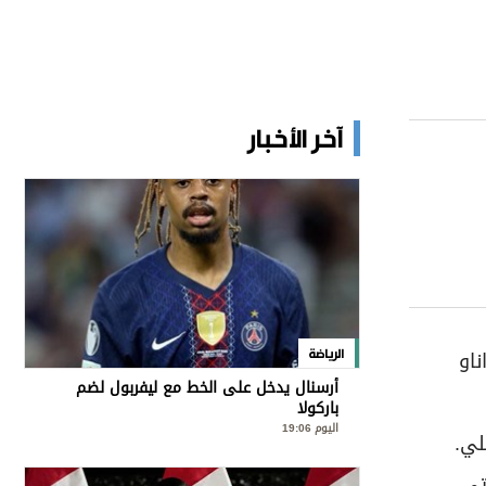
آخر الأخبار
او
الرياضة
أرسنال يدخل على الخط مع ليفربول لضم
باركولا
اليوم 19:06
لي.
تي