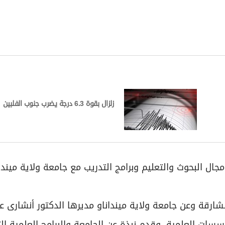
زلزال بقوة 6.3 درجة يضرب جنوب الفلبين
 البحوث والتعليم وبرامج التدريب مع جامعة ولاية ميندان
شارقة وعن جامعة ولاية مينداناو مديرها الدكتور أنشارى ع
سسات العلمية، وقدم نبذة عن الجامعة والبرامج العلمية ال