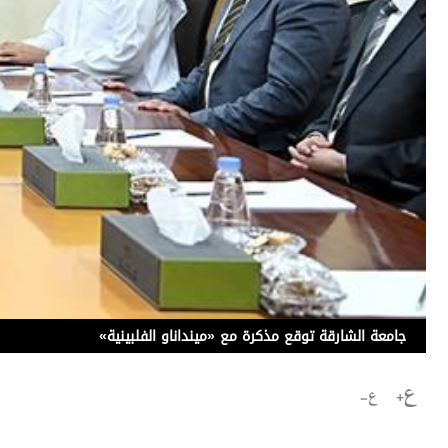
برامج
عدد اليوم
مواقيت الصلاة
الأحوال الجوية
جامعة الشارقة توقع مذكرة مع «مينداناو الفلبينية»