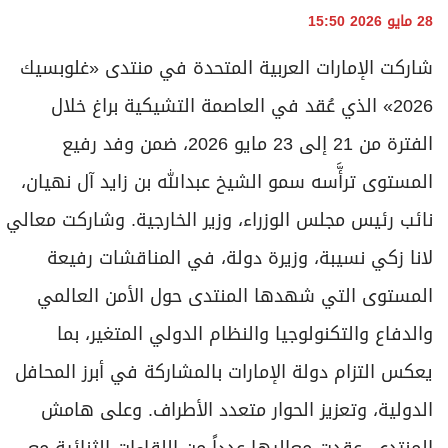
برامج
28 مايو 2026 15:50
عدد اليوم
شاركت الإمارات العربية المتحدة في منتدى «غلوبسيك
2026» الذي عُقد في العاصمة التشيكية براغ خلال
مواقيت الصلاة
الفترة من 21 إلى 23 مايو 2026، ضمن وفد رفيع
الأحوال الجوية
المستوى ترأَّسه سمو الشيخ عبدالله بن زايد آل نهيان،
نائب رئيس مجلس الوزراء، وزير الخارجية. وشاركت معالي
لانا زكي نسيبة، وزيرة دولة، في المناقشات رفيعة
المستوى التي شهدها المنتدى حول الأمن العالمي
والدفاع والتكنولوجيا والنظام الدولي المتغير، بما
يعكس التزام دولة الإمارات بالمشاركة في أبرز المحافل
الدولية، وتعزيز الحوار متعدد الأطراف. وعلى هامش
المنتدى، عقدت معاليها عدداً من اللقاءات الثنائية مع