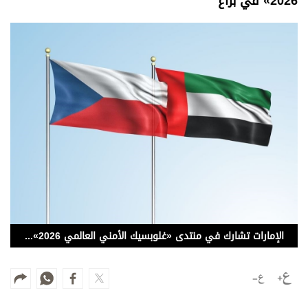
2026» في براغ
وجهات نظر
الترفيه
التعليم والمعرفة
الذكاء الاصطناعي
تغطيات
فيديو
بودكاست
إنفوجراف
الإمارات تشارك في منتدى «غلوبسيك الأمني العالمي 2026» في براغ
قصة صورة
كاريكتير