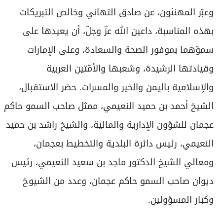
وعبّر المهنئون، عن صادق التهاني وخالص التبريكات
بهذه المناسبة، داعين الله عزّ وجلّ، أن يعيدها على
سموّهما بموفور الصحة والسعادة، وعلى الإمارات
وقيادتها الرشيدة، وشعبها والأمّتين العربية
والإسلامية باليمن والخير والمسرات. حضر الاستقبال،
الشيخ أحمد بن حميد النعيمي، ممثل صاحب السمو حاكم
عجمان ‏للشؤون الإدارية والمالية، والشيخ ‏راشد بن حميد
النعيمي، رئيس دائرة البلدية والتخطيط بعجمان،
ومعالي الشيخ الدكتور ماجد بن سعيد النعيمي، رئيس
ديوان صاحب السمو ‏حاكم عجمان، وعدد ‏من الشيوخ
وكبار المسؤولين.