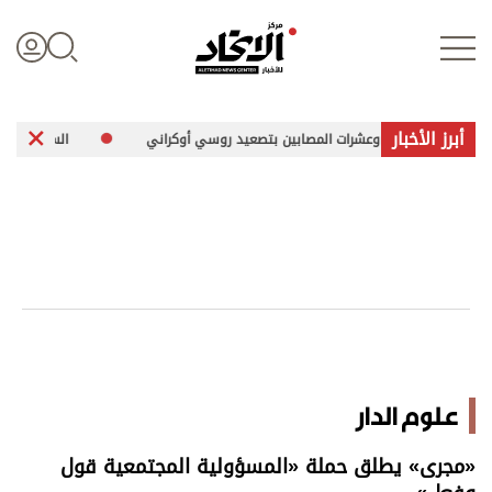
أبرز الأخبار
تلى وعشرات المصابين بتصعيد روسي أوكراني
السعودية: إخماد حريق بمنشأ
تسجيل الدخول
علوم الدار
الأخبار العالمية
اقتصاد
علوم الدار
الرياضة
«مجرى» يطلق حملة «المسؤولية المجتمعية قول