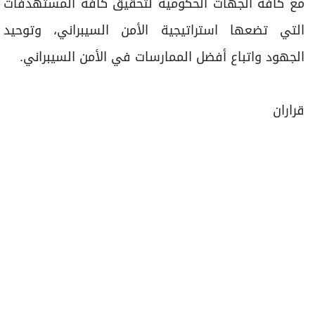
قراران
أخبار ذات صلة
1.25 مليار جالون من المياه لمزارع الشارقة خلال النصف
الأول من 2026
«الشارقة الرياضي» يطلق منصة «كفاءات» لصناعة
القيادات
أصدر المجلس قرارين بشأن رسوم وغرامات ومكافآت