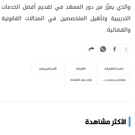
حطام سفينة من العصر الروماني يظهر
قبالة سواحل صقلية
الأخبار العالمية
ميسي في روزاريو لوداع والده
الرياضة
فانس: نركز على ضمان حرية المرور بـ"هرمز"
الأخبار العالمية