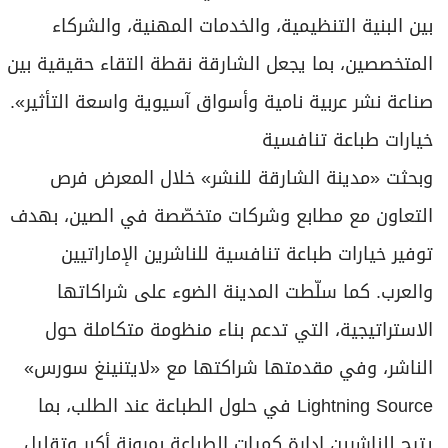
بين البنية التنظيمية، والخدمات المهنية، والشركاء
المتخصصين، بما يجعل الشارقة نقطة التقاء حقيقية بين
صناعة نشر عربية نامية وأسواق آسيوية واسعة التأثير».
خيارات طباعة تنافسية
وبحثت «مدينة الشارقة للنشر» خلال المعرض فرص
التعاون مع مطابع وشركات متخصّصة في الصين، بهدف
توفير خيارات طباعة تنافسية للناشرين الإماراتيين
والعرب. كما سلّطت المدينة الضوء على شراكاتها
الاستراتيجية، التي تدعم بناء منظومة متكاملة حول
الناشر، وفي مقدمتها شراكتها مع «لايتنينغ سورس»
Lightning Source في حلول الطباعة عند الطلب، بما
يتيح للناشرين إدارة كميات الطباعة بمرونة أكبر وتقليل