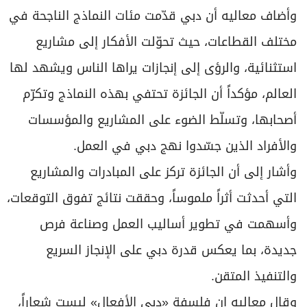
وأضاف معاليه أن دبي قدّمت مئات النماذج الناجحة في
مختلف القطاعات، حيث تحوّلت الأفكار إلى مشاريع
استثنائية، والرؤى إلى إنجازات يراها الناس ويشهد لها
العالم، مؤكداً أن الجائزة تحتفي بهذه النماذج وتكرّم
أصحابها، وتسلّط الضوء على المشاريع والمؤسسات
والأفراد الذين جسّدوا نهج دبي في العمل.
وأشار إلى أن الجائزة تركز على المبادرات والمشاريع
التي أحدثت أثراً ملموساً، وحققت نتائج تفوق التوقعات،
وأسهمت في تطوير أساليب العمل وصناعة فرص
جديدة، بما يعكس قدرة دبي على الإنجاز السريع
والتنفيذ المتقن.
وقال معاليه إن فلسفة «دبي الأفعال» ليست شعاراً،