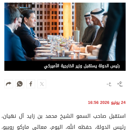
وجهات نظر
الترفيه
التعليم والمعرفة
الذكاء الاصطناعي
تغطيات
رئيس الدولة يستقبل وزير الخارجية الأميركي
فيديو
بودكاست
إنفوجراف
24 يونيو 2026 16:56
قصة صورة
استقبل صاحب السمو الشيخ محمد بن زايد آل نهيان،
كاريكتير
رئيس الدولة، حفظه الله، اليوم، معالي ماركو روبيو،