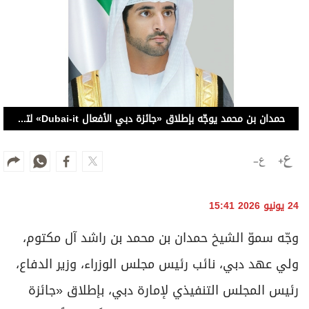
حمدان بن محمد يوجّه بإطلاق «جائزة دبي الأفعال Dubai-it» لتكريم أصحاب الإنجازات الاستثنائية والمشاريع المؤثرة
24 يونيو 2026 15:41
وجّه سموّ الشيخ حمدان بن محمد بن راشد آل مكتوم،
ولي عهد دبي، نائب رئيس مجلس الوزراء، وزير الدفاع،
رئيس المجلس التنفيذي لإمارة دبي، بإطلاق «جائزة