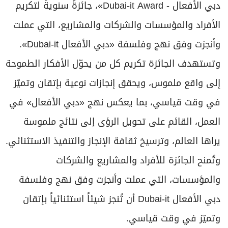
دبي الأفعال - Dubai-it Award»، جائزةً سنويةً لتكريم
الأفراد والمؤسسات والشركات والمشاريع، التي عملت
وأنجزت وفق نهج وفلسفة «دبي الأفعال Dubai-it».
وتستهدف الجائزة تكريم كل من يحوّل الأفكار الطموحة
إلى واقع ملموس، ويحقق إنجازات نوعية بإتقان وتميّز
في وقت قياسي، بما يعكس نهج «دبي الأفعال» في
العمل، القائم على تحويل الرؤى إلى نتائج ملموسة
يراها العالم، وترسيخ ثقافة الإنجاز والتنفيذ الاستثنائي.
وتُمنح الجائزة للأفراد والمشاريع والشركات
والمؤسسات، التي عملت وأنجزت وفق نهج وفلسفة
دبي الأفعال Dubai-it أن تُنجز شيئاً استثنائياً بإتقان
وتميّز في وقت قياسي.