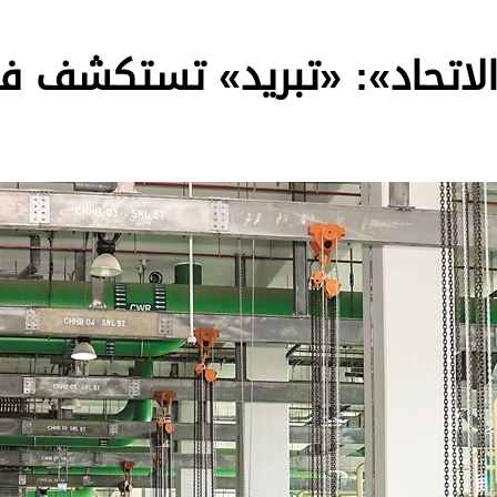
الاتحاد»: «تبريد» تستكشف فر