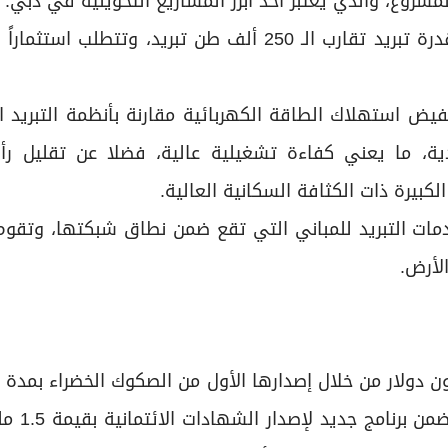
روع، والذي يعتبر أحد أبرز المشاريع التحويليَّة في دبي.
وستوفر منظومة تبريد المناطق في «نخلة جبل علي» قدرة تبريد تقارب الـ 250 ألف طن تبريد، وتتط
ض استهلاك الطاقة الكهربائية مقارنة بأنظمة التبريد ال
دية، ما يعني كفاءة تشغيلية عالية، فضلا عن تقليل رأ
كبيرة ذات الكثافة السكانية العالية.
مات التبريد للمباني التي تقع ضمن نطاق شبكتها، وتقو
لأرض.
ركة «تبريد» مؤخراً عن نجاحها في جمع 700 مليون دولار من خلال إصدارها الأول من الصكوك الخضرا
خمس سنوات، حيث يُعدّ هذا 