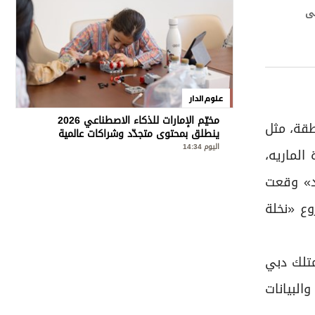
لى
علوم الدار
مخيّم الإمارات للذكاء الاصطناعي 2026
طقة، مثل
ينطلق بمحتوى متجدّد وشراكات عالمية
اليوم 14:34
الماريه،
يد» وقعت
وع «نخلة
تمتلك منها شركة «تبريد» حصة 51%، بينما تمتلك دبي
 والبيانات