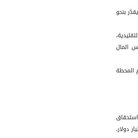
لب استثماراً يقدّر بنحو
تقليدية،
س المال
م المحطة
ء بمدة استحقاق
الإصدار خطوة استراتيجية ضمن برنامج جديد لإصدار الشهادات الائتمانية بقيمة 1.5 مليار دولار،