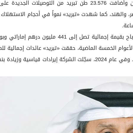
وخلال عام 2024، أكملت «تبريد» بناء محطتين جديدتين وأضافت 23.576 طن تبريد من التوصيلا
 والهند، كما شهدت «تبريد» نمواً في أحجام الاستهلاك 
الأعوام الخمسة الماضية، حققت «تبريد» عائدات إجمالية ل