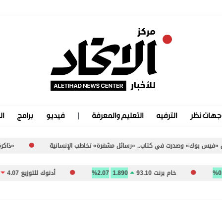
جهات نظر
الترفيه
التعليم والمعرفة
فيديو
برامج
ال
كتاب.. «رسائل مشفرة» تخاطب الإنسانية
«ذاكرة الأرض».. الآثار تُعيد كتا
خام برنت 93.10
1.890
2.07%
أدنوك للتوزيع 4.07
-0.010
-0.24%