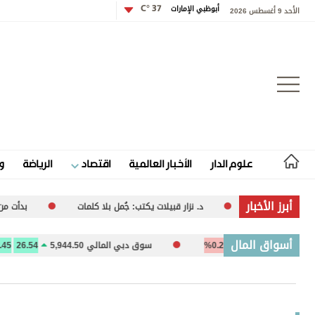
أبوظبي الإمارات
37 °C
الأحد 9 أغسطس 2026
تسجيل الدخول
علوم الدار
الأخبار العالمية
اقتصاد
الرياضة
و
علوم الدار
أبرز الأخبار
د. نزار قبيلات يكتب: جُمل بلا كلمات
بدأت من «فيس بوك» وصدرت في 
الأخبار العالمية
أسواق المال
-25.94
-0.26%
سوق دبي المالي 5,944.50
26.54
0.45%
اقتصاد
الرياضة