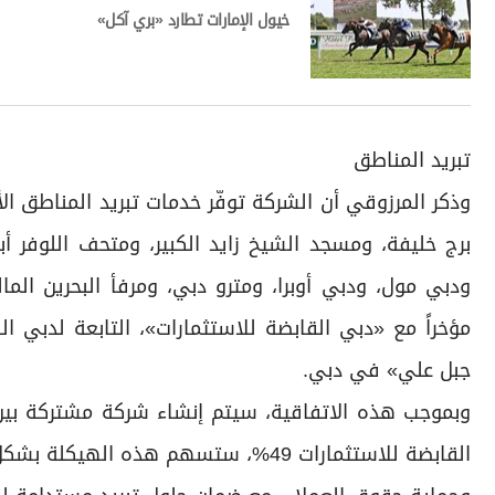
خيول الإمارات تطارد «بري آكل»
تبريد المناطق
وذكر المرزوقي أن الشركة توفّر خدمات تبريد المناطق ا
برج خليفة، ومسجد الشيخ زايد الكبير، ومتحف اللوفر أبو
ودبي مول، ودبي أوبرا، ومترو دبي، ومرفأ البحرين الم
مؤخراً مع «دبي القابضة للاستثمارات»، التابعة لدبي ا
جبل علي» في دبي.
القابضة للاستثمارات 49%، ستسهم هذه 