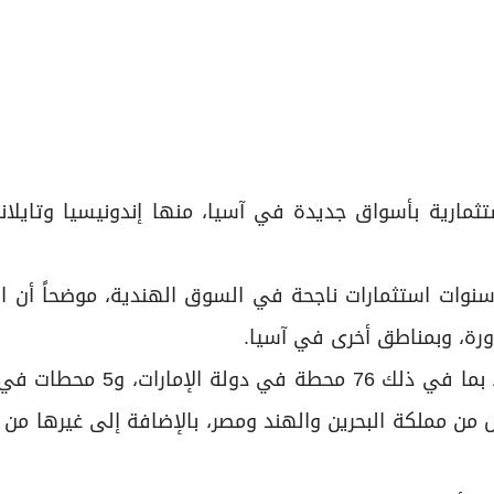
ستثمارية بأسواق جديدة في آسيا، منها إندونيسيا وتايلاند
سنوات استثمارات ناجحة في السوق الهندية، موضحاً أن ا
ورة، وبمناطق أخرى في آسيا.
وأوضح أن الشركة تمتلك وتدير عبر محفظتها 92 محطة، بما في ذلك 
وواحدة في كل من مملكة البحرين والهند ومصر، بالإضافة إلى غيرها م