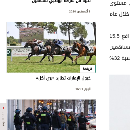
تنبيه من شرطة أبوظبي للسائقين
ت الجديدة على مستوى
8 أغسطس 2026
خلال عام
وأقرت الجمعية العمومية السنوية لتبريد مؤخراً توزيع أرباح بقيمة إجمالية تصل إلى 441 مليون درهم إماراتي وبواقع 15.5
لمساهمين
بلغت 96% من خلال زيادة سعر السهم وتوزيعات الأرباح. وفي عام 2024، سجّلت الشركة إيرادات قياسية وزيادة بنسبة 32%
الرياضة
خيول الإمارات تطارد «بري آكل»
اليوم 15:01
عدد اليوم