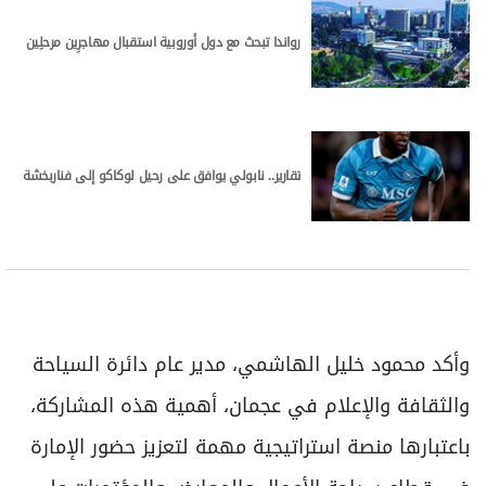
رواندا تبحث مع دول أوروبية استقبال مهاجرِين مرحلِين
تقارير.. نابولي يوافق على رحيل لوكاكو إلى فناربخشة
وأكد محمود خليل الهاشمي، مدير عام دائرة السياحة
والثقافة والإعلام في عجمان، أهمية هذه المشاركة،
باعتبارها منصة استراتيجية مهمة لتعزيز حضور الإمارة