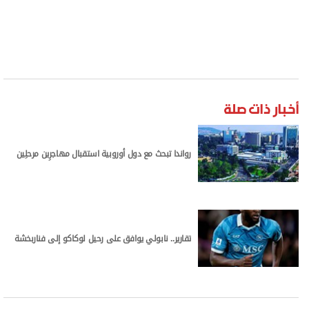
أخبار ذات صلة
رواندا تبحث مع دول أوروبية استقبال مهاجرِين مرحلِين
تقارير.. نابولي يوافق على رحيل لوكاكو إلى فناربخشة