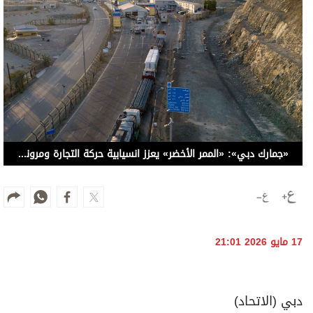
«جمارك دبي»: «الممر الأخضر» يعزز انسيابية حركة التجارة ومرونة سلاسل التوريد
17 مايو 2026 21:01
دبي (الاتحاد)