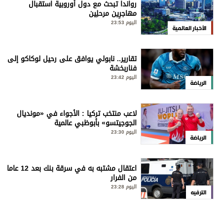
رواندا تبحث مع دول أوروبية استقبال
مهاجرِين مرحلِين
اليوم 23:53
الأخبار العالمية
تقارير.. نابولي يوافق على رحيل لوكاكو إلى
فناربخشة
اليوم 23:42
الرياضة
لاعب منتخب تركيا : الأجواء في «مونديال
الجوجيتسو» بأبوظبي عالمية
اليوم 23:30
الرياضة
اعتقال مشتبه به في سرقة بنك بعد 12 عاما
من الفرار
اليوم 23:28
الترفيه