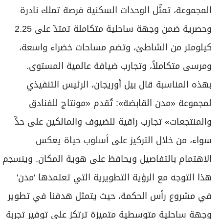
المجموعة، تمثّل الوحدات السكنية فرصة تملك نادرة
وحصرية ضمن وجهة ساحلية متكاملة تمتدّ على 2.25
كيلومتر من الشاطئ، وتضم مساحات خضراء واسعة،
ومرسى متكاملاً، وتجارب ضيافة عالمية المستوى.
بهذه المناسبة قال بيل أوريجان، الرئيس التنفيذي
لمجموعة «مدن القابضة»: تُقدم «مونتاج للفنادق
والمنتجعات» تجارب راقية للضيوف والمالكين على حدٍّ
سواء، من خلال التركيز على أسلوب حياة يعكس
الاهتمام بالتفاصيل ويحافظ على هوية المكان. وينسجم
هذا التوجه مع الرؤية التطويرية التي تعتمدها 'مدن'
في مشروع رأس الحكمة، حيث يتمثل هدفنا في تطوير
وجهة ساحلية متوسطية متميزة ترتكز على توفير تجربة