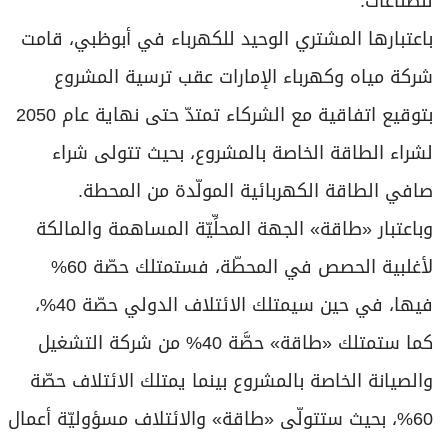
للصناعات.
باعتبارها المشتري الوحيد للكهرباء في أبوظبي، قامت
شركة مياه وكهرباء الإمارات عقب ترسية المشروع
بتوقيع اتفاقية مع الشركاء تمتدّ حتى نهاية عام 2050
لشراء الطاقة الخاصة بالمشروع، بحيث تتولى شراء
صافي الطاقة الكهربائية المولّدة من المحطة.
وباعتبار «طاقة» الجهة المحلِّيّة المساهمة والمالكة
لأغلبية الحصص في المحطّة، فستمتلك حصّة 60%
فيها، في حين سيمتلك الائتلاف الدولي حصّة 40%،
كما ستمتلك «طاقة» حصَّة 40% من شركة التشغيل
والصيانة الخاصة بالمشروع بينما يمتلك الائتلاف حصّة
60%، بحيث ستتولّى «طاقة» والائتلاف مسؤوليّة أعمال