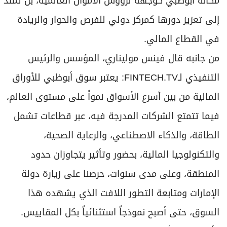
مكانة أبوظبي كوجهة لرؤوس الأموال العالمية، بل تمتد
إلى تعزيز دورها كمركز دولي للفرص والحوار والريادة
في القطاع المالي.
من جانبه قال فينس موليناري، المؤسس والرئيس
التنفيذي لـFINTECH.TV: يعتبر سوق أبوظبي للأوراق
المالية من بين أسرع الأسواق نمواً على مستوى العالم،
فيما تتمتع الشركات المدرجة فيه، عبر قطاعات تشمل
الطاقة، والذكاء الاصطناعي، والرعاية الصحية،
والتكنولوجيا المالية، بحضور وتأثير يتجاوزان حدود
المنطقة، وعلى مدى سنوات، حرصنا على زيارة دولة
الإمارات ومتابعة التطور اللافت الذي يشهده هذا
السوق، حتى أصبح نموذجاً استثنائياً بكل المقاييس.