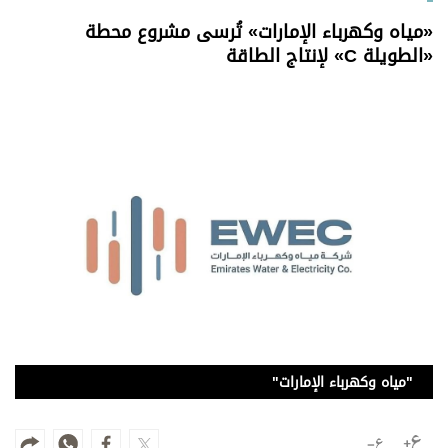
وجهات نظر
«مياه وكهرباء الإمارات» تُرسى مشروع محطة
الترفيه
«الطويلة C» لإنتاج الطاقة
التعليم والمعرفة
الذكاء الاصطناعي
تغطيات
فيديو
بودكاست
إنفوجراف
قصة صورة
"مياه وكهرباء الإمارات"
كاريكتير