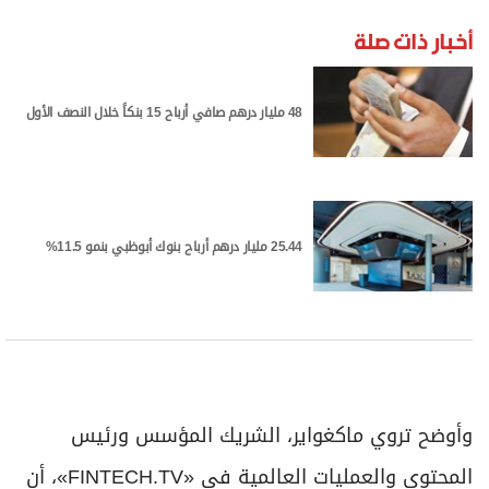
أخبار ذات صلة
48 مليار درهم صافي أرباح 15 بنكاً خلال النصف الأول
25.44 مليار درهم أرباح بنوك أبوظبي بنمو 11.5%
وأوضح تروي ماكغواير، الشريك المؤسس ورئيس
المحتوى والعمليات العالمية في «FINTECH.TV»، أن