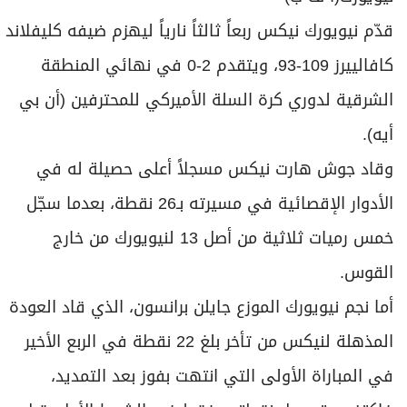
برامج
قدّم نيويورك نيكس ربعاً ثالثاً نارياً ليهزم ضيفه كليفلاند
عدد اليوم
كافالييرز 109-93، ويتقدم 2-0 في نهائي المنطقة
الشرقية لدوري كرة السلة الأميركي للمحترفين (أن بي
مواقيت الصلاة
أيه).
الأحوال الجوية
وقاد جوش هارت نيكس مسجلاً أعلى حصيلة له في
الأدوار الإقصائية في مسيرته بـ26 نقطة، بعدما سجّل
خمس رميات ثلاثية من أصل 13 لنيويورك من خارج
القوس.
أما نجم نيويورك الموزع جايلن برانسون، الذي قاد العودة
المذهلة لنيكس من تأخر بلغ 22 نقطة في الربع الأخير
في المباراة الأولى التي انتهت بفوز بعد التمديد،