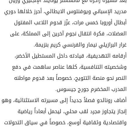
غرار البرازيلي نيمار والفرنسي كريم بنزيمة.
أرقامه التهديفية، قيادته داخل المستطيل الأخضر،
وشخصيته التنافسية، كلها عناصر ساهمت في دفع
النصر نحو منصة التتويج، خصوصاً بعد قدوم مواطنه
المدرب المخضرم جورج جيسوس.
أضاف رونالدو فصلاً جديداً إلى مسيرته الاستثنائية، وهو
إنجاز يتجاوز مجرد لقب محلي، ليحمل أبعاداً رياضية
واقتصادية وثقافية أوسع، خصوصاً في سياق التحولات
الكبيرة التي تشهدها السعودية.
ورغم نجاح هذا الموسم، لم تخلُ الأجواء من "الدراما".
غاب رونالدو فجأة عن النصر لثلاث مباريات في منتصف
الموسم، إذ "أضرب" معترضا على تعاقدات ناديه في