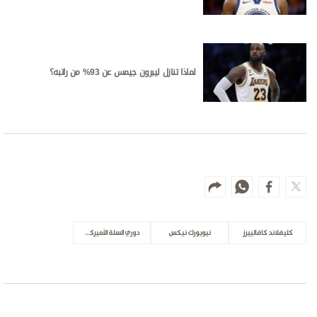
لماذا تنازل ليبرون جيمس عن 93% من راتبه؟
كليفلاند كافالييرز
نيويورك نيكس
دوري السلة الأميركي للمحترفين