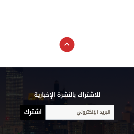
علوم الدار
الترفيه
كاريكاتير
إخلاء مسؤولية
التعليم
Aletihad
الأخبار العالمية
برامج
والمعرفة
English
اقتصاد
عن الاتحاد
فيديو
الرياضة
بيان الخصوصية
إنفوجراف
وجهات نظر
شروط الخدمة
قصة صورة