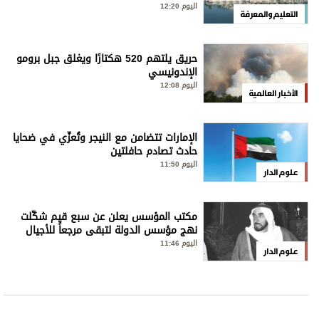
Brickstory»
اليوم 12:20
التعليم والمعرفة
حريق يلتهم 520 هكتارًا ويغلق جبل برومو
الإندونيسي
اليوم 12:08
الأخبار العالمية
الإمارات تتضامن مع النيجر وتُعزّي في ضحايا
حادث تصادم حافلتين
اليوم 11:50
علوم الدار
مكتب المؤسس يعلن عن سبع قيم شكّلت
نهج مؤسس الدولة لتبقى مرجعاً للأجيال
الحالية والمستقبلية
اليوم 11:46
علوم الدار