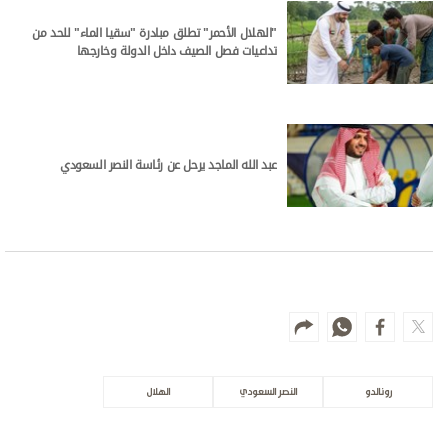
الأكثر مشاهدة
حطام سفينة من العصر الروماني يظهر
قبالة سواحل صقلية
الأخبار العالمية
ميسي في روزاريو لوداع والده
الرياضة
فانس: نركز على ضمان حرية المرور بـ"هرمز"
الأخبار العالمية