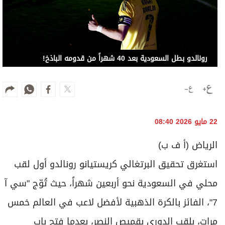
22 مايو 2026 08:40
الرياض (أ ف ب)
استغرق تحقيق البرتغالي كريستيانو رونالدو أول لقب
محلي في السعودية نحو أربعين شهراً، حيث تُوّج "سي آ
7"، الفائز بالكرة الذهبية لأفضل لاعب في العالم خمس
مرات، بلقب الدوري بقميص النصر، بعدما فتح باب
انتقالات نجوم كرة القدم إلى المملكة مطلع 2023.
ابن جزيرة ماديرا، القادم بصفقة انتقال حر في يناير 2023
قُدّرت بـ200 مليون يورو (نحو 235 مليون دولار) لمدة
عامين ونصف قبل تجديدها في يونيو 2025 لعامين