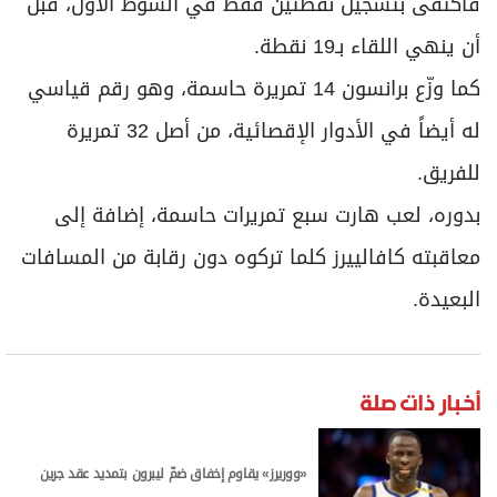
فاكتفى بتسجيل نقطتين فقط في الشوط الأول، قبل
أن ينهي اللقاء بـ19 نقطة.
كما وزّع برانسون 14 تمريرة حاسمة، وهو رقم قياسي
له أيضاً في الأدوار الإقصائية، من أصل 32 تمريرة
للفريق.
بدوره، لعب هارت سبع تمريرات حاسمة، إضافة إلى
معاقبته كافالييرز كلما تركوه دون رقابة من المسافات
البعيدة.
أخبار ذات صلة
«ووريرز» يقاوم إخفاق ضمّ ليبرون بتمديد عقد جرين