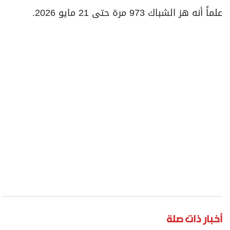
أخبار ذات صلة
"الهلال الأحمر" تطلق مبادرة "سقيا الماء" للحد من
تداعيات فصل الصيف داخل الدولة وخارجها
عبد الله الماجد يرحل عن رئاسة النصر السعودي
رونالدو
النصر السعودي
الهلال