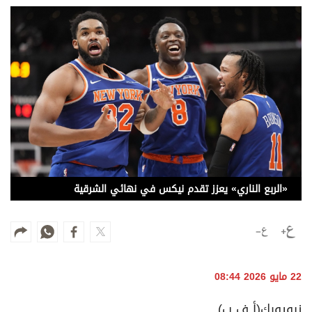
وجهات نظر
الترفيه
التعليم والمعرفة
الذكاء الاصطناعي
تغطيات
فيديو
«الربع الناري» يعزز تقدم نيكس في نهائي الشرقية
بودكاست
إنفوجراف
قصة صورة
22 مايو 2026 08:44
كاريكتير
نيويورك(أ ف ب)