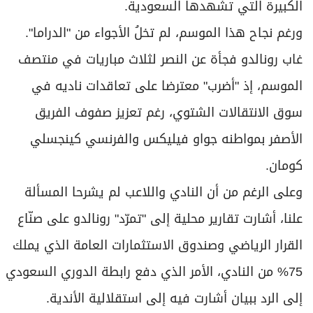
سوق الانتقالات الشتوي، رغم تعزيز صفوف الفريق
الأصفر بمواطنه جواو فيليكس والفرنسي كينجسلي
كومان.
وعلى الرغم من أن النادي واللاعب لم يشرحا المسألة
علنا، أشارت تقارير محلية إلى "تمرّد" رونالدو على صنّاع
القرار الرياضي وصندوق الاستثمارات العامة الذي يملك
75% من النادي، الأمر الذي دفع رابطة الدوري السعودي
إلى الرد ببيان أشارت فيه إلى استقلالية الأندية.
وقالت الرابطة في كلامها الموجّه إلى رونالدو بشكل
غير مباشر "لا يوجد لاعب، مهما بلغت قيمته، يمكنه
اتخاذ قرارات تتجاوز مصلحة ناديه أو التأثير على قوانين
الدوري".