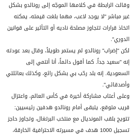
لكن "إضراب" رونالدو لم يستمر طويلاً، وقال بعد عودته
إنه "سعيد جداً. كما أقول دائماً، أنا أنتمي إلى
السعودية. إنه بلد رحّب بي بشكل رائع، وكذلك بعائلتي
وأصدقائي".
وعلى أعتاب مشاركة أخيرة في كأس العالم، واعتزال
قريب متوقع، يتبقى أمام رونالدو هدفين رئيسيين:
تتويج بلقب المونديال مع منتخب البرتغال، وتجاوز حاجز
تسجيل 1000 هدف في مسيرته الاحترافية الخارقة،
علماً أنه هز الشباك 973 مرة حتى 21 مايو 2026.