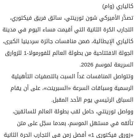
برامج
كالياري (وام)
عدد اليوم
تصدَّر الأميركي شون تورينتي، سائق فريق فيكتوري،
التجارب الحُرة الثانية التي أقيمت مساء اليوم في مدينة
مواقيت الصلاة
كالياري الإيطالية، ضمن منافسات جائزة سردينيا الكبرى،
الجولة الافتتاحية من بطولة العالم للفورمولا-1 للزوارق
الأحوال الجوية
السريعة لموسم 2026.
وتتواصل المنافسات غداً السبت بالتصفيات التأهيلية
الرسمية وسباقات السرعة «السبرينت»، على أن يقام
السباق الرئيسي يوم الأحد المقبل.
وواصل تورينتي، حامل لقب بطولة العالم للسائقين،
تألقه في مستهل الموسم، بعدما سجّل على متن
«زورق فيكتوري 1» أفضل زمن في التجارب الحرة الثانية