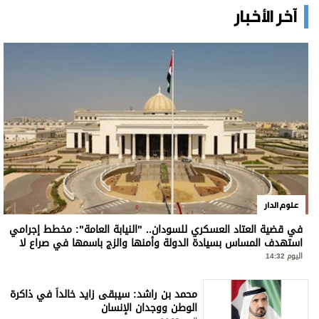
آخر الأخبار
علوم الدار
في قضية العتاد العسكري للسودان.. "النيابة العامة": مخطط إجرامي
استهدف المساس بسيادة الدولة وأمنها والزج باسمها في صراع لا
صلة لها به
اليوم 14:32
محمد بن راشد: سيبقى زايد خالداً في ذاكرة
الوطن ووجدان الإنسان