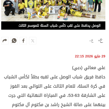
29 مايو 2026 22:15
علي معالي (دبي)
حافظ فريق شباب الوصل على لقبه بطلاً لكأس الشباب
في كرة السلة، للعام الثالث على التوالي بعد الفوز
على الشارقة 63-53، في المباراة النهائية التي جرت
بينهما على صالة الشيخ راشد بن مكتوم آل مكتوم
بنادي الوصل، وأدارها طاقم تحكيم دولي مكون من
محيي الدين خطاب، وسالم الزعابي ومحمد ريان، وراقبها
الدولي داوود التميمي.
حضر المباراة، وقام بتتويج البطل والوصيف عبداللطيف