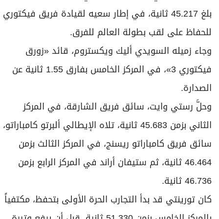
بلغ 45.217 ثانية، في إطار سعيه لقيادة فريق فيكتوري
للحفاظ على لقب بطولة العالم للفرق.
وجاء زميله السويدي أليك ويكستروم، قائد «زورق
فيكتوري 3»، في المركز الخامس بفارق 1.55 ثانية عن
الصدارة.
وحلَّ رستي وايت، سائق فريق الشارقة، في المركز
الثاني بزمن 45.683 ثانية، تلاه الإيطالي ألبرتو كامباراتو،
سائق فريق كامباراتو ريسنج، في المركز الثالث بزمن
46.464 ثانية، ثم ستيفان أراند في المركز الرابع بزمن
46.736 ثانية.
كان تورينتي قد بدأ التجارب الحرة الأولى بتحفظ، مكتفياً
بالمركز الخامس بزمن 51.330 ثانية، قبل أن يرفع وتيرة