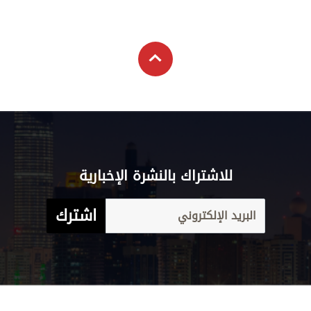
علوم الدار
الترفيه
كاريكاتير
إخلاء مسؤولية
التعليم
Aletihad
الأخبار العالمية
برامج
والمعرفة
English
اقتصاد
عن الاتحاد
فيديو
الرياضة
بيان الخصوصية
إنفوجراف
وجهات نظر
شروط الخدمة
قصة صورة