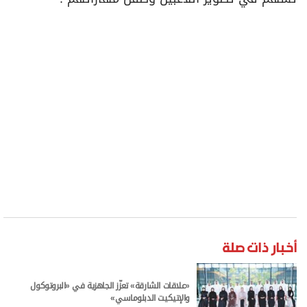
والإتيكيت الدبلوماسي»
75 ناشئاً يختتمون «صيادو المستقبل» في الشارقة
الوصل
كأس السلة
الشارقة