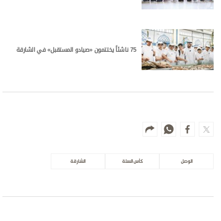
الأكثر مشاهدة
أبوظبي قبل نحو 7 ملايين عام.. كانت أشبه
بمروج السافانا الأفريقية
علوم الدار
اقتصاد الإمارات.. نمو تقوده القطاعات غير
النفطية
اقتصاد
«الفارس الشهم 3» تُكمل 1000 يوم من
العطاء في دعم سكان غزة
علوم الدار