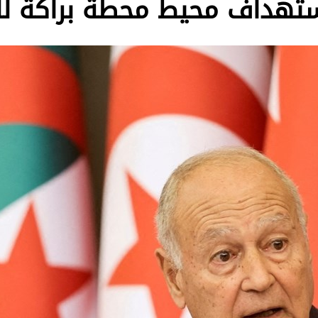
استهداف محيط محطة براكة لل