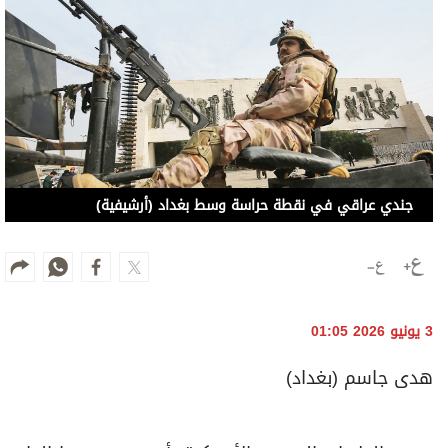
جندي عراقي في نقطة حراسة وسط بغداد (أرشيفية)
3 يونيو 2026 01:05
هدى جاسم (بغداد)