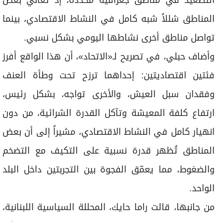
التصعيد في مناطق جغرافية محددة، إذ تعاني بعض
المناطق شللاً شبه كامل في النشاط الاقتصادي، بينما
تواصل مناطق أخرى نشاطها اليومي بشكل نسبي.
وأضاف حبلي، في تصريح لـ«الاتحاد»، أن هذا الواقع أفرز
فئتين اقتصاديتين: إحداهما ترزح تحت وطأة العنف
وفقدان سبل العيش، والأخرى تواجه، بشكل رئيس،
ارتفاع كلفة المعيشة وتآكل القدرة الشرائية، من دون
انهيار كامل في النشاط الاقتصادي، مشيراً إلى أن بعض
المناطق تُظهر قدرة نسبية على التكيف مع التضخم
والضغوط، مما يعمّق الفجوة بين التجربتين داخل البلد
الواحد.
من جانبها، قالت راما حايك، المحللة السياسية اللبنانية،