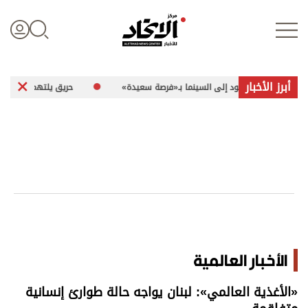
أبرز الأخبار
 يعود إلى السينما بـ«فرصة سعيدة»
حريق يلتهم 520 هكتارًا ويغلق جبل برومو الإندونيسي
تسجيل الدخول
علوم الدار
الأخبار العالمية
اقتصاد
الأخبار العالمية
الرياضة
«الأغذية العالمي»: لبنان يواجه حالة طوارئ إنسانية