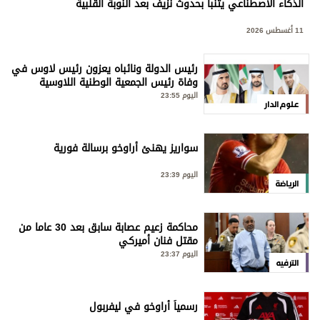
الذكاء الاصطناعي يتنبأ بحدوث نزيف بعد النوبة القلبية
11 أغسطس 2026
رئيس الدولة ونائباه يعزون رئيس لاوس في
وفاة رئيس الجمعية الوطنية اللاوسية
اليوم 23:55
علوم الدار
سواريز يهنئ أراوخو برسالة فورية
اليوم 23:39
الرياضة
محاكمة زعيم عصابة سابق بعد 30 عاما من
مقتل فنان أميركي
اليوم 23:37
الترفيه
رسمياً أراوخو في ليفربول