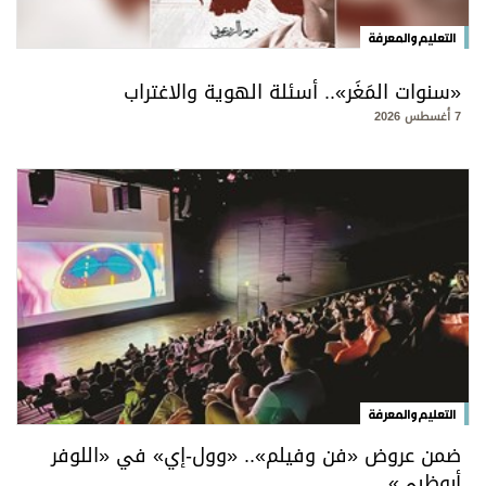
التعليم والمعرفة
«سنوات المَغَر».. أسئلة الهوية والاغتراب
7 أغسطس 2026
التعليم والمعرفة
ضمن عروض «فن وفيلم».. «وول-إي» في «اللوفر
أبوظبي»