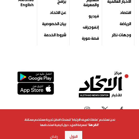
الأخبار العالمية
برامج
والمعرفة
English
اقتصاد
عن الاتحاد
فيديو
الرياضة
بيان الخصوصية
إنفوجراف
وجهات نظر
شروط الخدمة
قصة صورة
نحن نستخدم "ملفات تعريف الارتباط" لنمنحك افضل تجربة مستخدم ممكنة.
"
انقر هنا
" لمعرفة المزيد حول كيفية استخدامها
قبول
رفض
جميع الحقوق محفوظة لمركز الاتحاد للأخبار 2026©