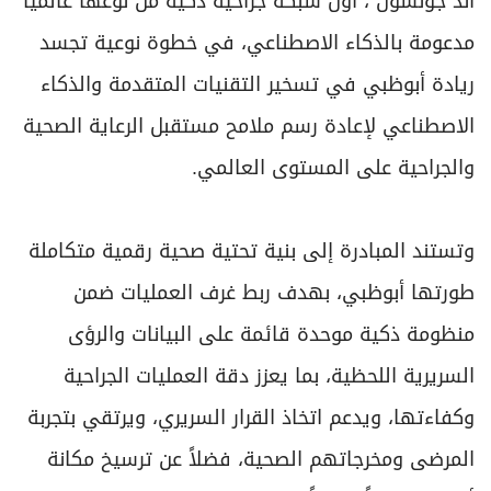
آند جونسون"، أول شبكة جراحية ذكية من نوعها عالمياً
برامج
مدعومة بالذكاء الاصطناعي، في خطوة نوعية تجسد
عدد اليوم
ريادة أبوظبي في تسخير التقنيات المتقدمة والذكاء
الاصطناعي لإعادة رسم ملامح مستقبل الرعاية الصحية
مواقيت الصلاة
والجراحية على المستوى العالمي.
الأحوال الجوية
وتستند المبادرة إلى بنية تحتية صحية رقمية متكاملة
طورتها أبوظبي، بهدف ربط غرف العمليات ضمن
منظومة ذكية موحدة قائمة على البيانات والرؤى
السريرية اللحظية، بما يعزز دقة العمليات الجراحية
وكفاءتها، ويدعم اتخاذ القرار السريري، ويرتقي بتجربة
المرضى ومخرجاتهم الصحية، فضلاً عن ترسيخ مكانة