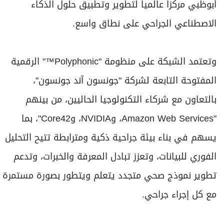
أبوظبي مركزاً عالمياً لتطوير وتطبيق حلول الذكاء
الاصطناعي الجراحي على نطاق واسع.
وتعتمد الشبكة على منظومة "Polyphonic™" الرقمية
المفتوحة التابعة لشركة "جونسون آند جونسون"،
بالتعاون مع شركاء التكنولوجيا الحاليين، من بينهم
"Amazon Web Services، وNVIDIA، وCore42"، بما
يسهم في بناء بيئة جراحية ذكية ومترابطة تتيح التحليل
الفوري للبيانات، وتعزز تبادل المعرفة والخبرات، وتدعم
تطوير نموذج صحي متجدد يتعلم ويتطور بصورة مستمرة
مع كل إجراء جراحي.