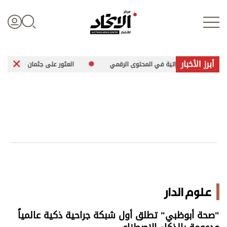
أبرز الأخبار
هوية الإماراتية في المحتوى الرقمي
العثور على جثمان بحار ألماني مفقود ج
تسجيل الدخول
علوم الدار
الأخبار العالمية
اقتصاد
علوم الدار
الرياضة
"صحة أبوظبي" تطلق أول شبكة جراحية ذكية عالمياً