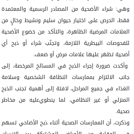
وهي: ﺷﺮاء اﻷﺿﺤﻴﺔ ﻣﻦ اﻟﻤﺼﺎدر اﻟﺮﺳﻤﻴﺔ واﻟﻤﻌﺘﻤﺪة
ﻓﻘﻂ، اﻟﺤﺮص ﻋﻠﻰ اﺧﺘﻴﺎر ﺣﻴﻮان ﺳﻠﻴﻢ وﻧﺸﻴﻂ وﺧﺎلٍ ﻣﻦ
اﻟﻌﻼﻣﺎت اﻟﻤﺮﺿﻴﺔ اﻟﻈﺎﻫﺮة، واﻟﺘﺄﻛﺪ ﻣﻦ ﺧﻀﻮع اﻷﺿﺤﻴﺔ
ﻟﻠﻔﺤﻮﺻﺎت اﻟﺒﻴﻄﺮﻳﺔ اﻟﻼزمة، وﺗﺠﻨّﺐ ﺷﺮاء أو ذﺑﺢ أي
أﺿﺤﻴﺔ ﺗﻈﻬﺮ ﻋﻠﻴﻬﺎ ﻋﻼﻣﺎت ﻣﺮض أو ﺿﻌﻒ.
وأكدت ضرورة إﺟﺮاء اﻟﺬﺑﺢ ﻓﻲ اﻟﻤﺴﺎﻟﺦ اﻟﻤﺮﺧﺼﺔ، إﻟﻰ
ﺟﺎﻧﺐ اﻻﻟﺘﺰام ﺑﻤﻤﺎرﺳﺎت اﻟﻨﻈﺎﻓﺔ اﻟﺸﺨﺼﻴﺔ وﺳﻼﻣﺔ
اﻟﻐﺬاء ﻓﻲ ﺟﻤﻴﻊ اﻟﻤﺮاﺣﻞ، لافتة إلى أﻫﻤﻴﺔ ﺗﺠﻨﺐ اﻟﺬﺑﺢ
اﻟﻤﻨﺰﻟﻲ أو ﻏﻴﺮ اﻟﻨﻈﺎﻣﻲ، ﻟﻤﺎ ﻳﻨﻄﻮيﻋﻠﻴﻪ ﻣﻦ ﻣﺨﺎﻃﺮ
ﺻﺤﻴﺔ.
وذكرت، أن اﻟﻤﻤﺎرﺳﺎت اﻟﺼﺤﻴﺔ أﺛﻨﺎء ذﺑﺢ اﻷﺿﺎﺣﻲ تسهم
ﻓﻲ اﻟﻮﻗﺎﻳﺔ ﻣﻦ اﻷﻣﺮاض اﻟﻤﺸﺘﺮﻛﺔ ﺑﻴﻦ اﻹﻧﺴﺎن