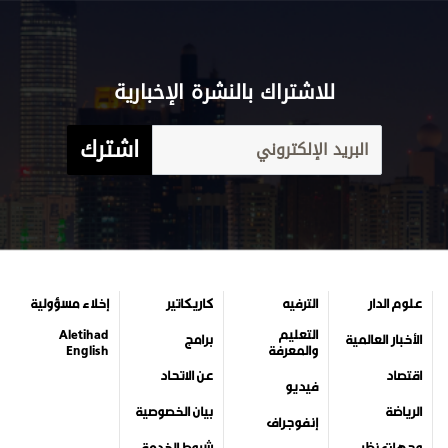
للاشتراك بالنشرة الإخبارية
اشترك
علوم الدار
الترفيه
كاريكاتير
إخلاء مسؤولية
التعليم
Aletihad
الأخبار العالمية
برامج
والمعرفة
English
اقتصاد
عن الاتحاد
فيديو
الرياضة
بيان الخصوصية
إنفوجراف
وجهات نظر
شروط الخدمة