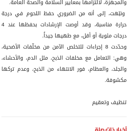
واﻟﻤﺠﻬﺰة، ﻻﻟﺘﺰاﻣﻬﺎ ﺑﻤﻌﺎﻳﻴﺮ اﻟﺴﻼﻣﺔ واﻟﺼﺤﺔ اﻟﻌﺎمة.
ونبّهت، إلى أنه من اﻟﻀﺮوري ﺣﻔﻆ اﻟﻠﺤﻮم ﻓﻲ درﺟﺔ
ﺣﺮارة ﻣﻨﺎﺳﺒﺔ، وﻗﺪ أوﺻﺖ اﻹرﺷﺎدات ﺑﺤﻔﻈﻬﺎ ﻋﻨﺪ 4
درﺟﺎت ﻣﺌﻮﻳﺔ أو أﻗﻞ، ﻣﻊ ﻃﻬﻴﻬﺎ ﺟﻴﺪاً.
وحدّدت 8 إجراءات للتخلص اﻵﻣﻦ ﻣﻦ ﻤﺨﻠّﻔﺎت الأضحية،
وهي: التعامل مع ﻤﺨﻠﻔﺎت اﻟﺬﺑﺢ، ﻣﺜﻞ اﻟﺪم، واﻷﺣﺸﺎء،
واﻟﺠﻠﺪ، واﻟﻌﻈﺎم، ﻓﻮر اﻻﻧﺘﻬﺎء ﻣن الذبح، وﻋﺪم ﺗﺮﻛﻬﺎ
ﻣﻜﺸﻮﻓﺔ.
ﺗﻨﻈﻴﻒ وﺗﻌﻘﻴﻢ
أخبار ذات صلة