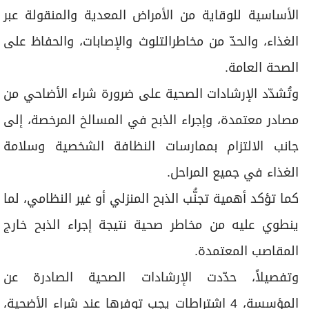
اﻷﺳﺎﺳﻴﺔ ﻟﻠﻮﻗﺎﻳﺔ ﻣﻦ اﻷﻣﺮاض اﻟﻤﻌﺪﻳﺔ واﻟﻤﻨﻘﻮﻟﺔ ﻋﺒﺮ
اﻟﻐﺬاء، واﻟﺤﺪّ ﻣﻦ ﻣﺨﺎﻃﺮاﻟﺘﻠﻮث واﻹﺻﺎﺑﺎت، واﻟﺤﻔﺎظ ﻋﻠﻰ
اﻟﺼﺤﺔ اﻟﻌﺎﻣﺔ.
وﺗُﺸﺪّد اﻹرﺷﺎدات اﻟﺼﺤﻴﺔ ﻋﻠﻰ ﺿﺮورة ﺷﺮاء اﻷﺿﺎﺣﻲ ﻣﻦ
ﻣﺼﺎدر ﻣﻌﺘﻤﺪة، وإﺟﺮاء اﻟﺬﺑﺢ ﻓﻲ اﻟﻤﺴﺎﻟﺦ اﻟﻤﺮﺧﺼﺔ، إﻟﻰ
ﺟﺎﻧﺐ اﻻﻟﺘﺰام ﺑﻤﻤﺎرﺳﺎت اﻟﻨﻈﺎﻓﺔ اﻟﺸﺨﺼﻴﺔ وﺳﻼﻣﺔ
اﻟﻐﺬاء ﻓﻲ ﺟﻤﻴﻊ اﻟﻤﺮاﺣﻞ.
ﻛﻤﺎ ﺗﺆﻛﺪ أﻫﻤﻴﺔ ﺗﺠﻨُّﺐ اﻟﺬﺑﺢ اﻟﻤﻨﺰﻟﻲ أو ﻏﻴﺮ اﻟﻨﻈﺎﻣﻲ، ﻟﻤﺎ
ﻳﻨﻄﻮي ﻋﻠﻴﻪ ﻣﻦ ﻣﺨﺎﻃﺮ ﺻﺤﻴﺔ ﻧﺘﻴﺠﺔ إﺟﺮاء اﻟﺬﺑﺢ ﺧﺎرج
اﻟﻤﻘﺎﺻﺐ اﻟﻤﻌﺘﻤﺪة.
وتفصيلاً، حدّدت اﻹرﺷﺎدات اﻟﺼﺤﻴﺔ الصادرة عن
المؤسسة، 4 اشتراطات يجب توفرها عند شراء اﻷﺿﺤﻴﺔ،