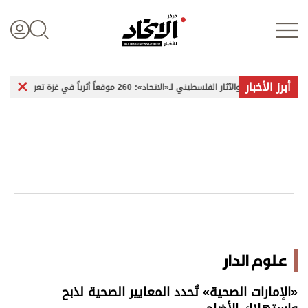
أبرز الأخبار
الآثار الفلسطيني لـ«الاتحاد»: 260 موقعاً أثرياً في غزة تعرضت للضرر
تسجيل الدخول
علوم الدار
الأخبار العالمية
اقتصاد
علوم الدار
الرياضة
«الإمارات الصحية» تُحدد المعايير الصحية لذﺑﺢ