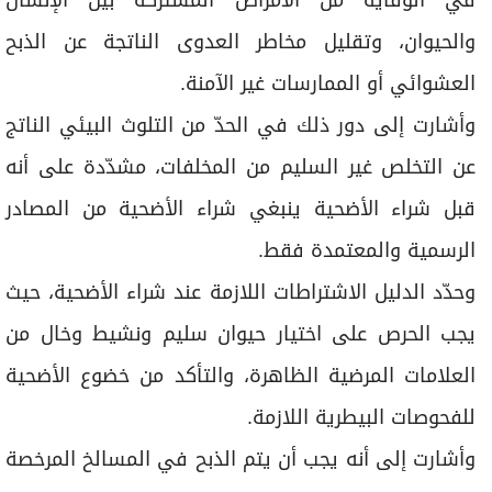
واﻟﺤﻴﻮان، وﺗﻘﻠﻴﻞ ﻣﺨﺎﻃﺮ اﻟﻌﺪوى اﻟﻨﺎﺗﺠﺔ ﻋﻦ اﻟﺬﺑﺢ
اﻟﻌﺸﻮاﺋﻲ أو اﻟﻤﻤﺎرﺳﺎت ﻏﻴﺮ اﻵﻣﻨﺔ.
وأشارت إلى دور ذلك في اﻟﺤﺪّ ﻣﻦ اﻟﺘﻠﻮث اﻟﺒﻴﺌﻲ اﻟﻨﺎﺗﺞ
ﻋﻦ اﻟﺘﺨﻠﺺ ﻏﻴﺮ اﻟﺴﻠﻴﻢ ﻣﻦ اﻟﻤﺨﻠﻔﺎت، مشدّدة على أنه
ﻗﺒﻞ ﺷﺮاء اﻷﺿﺤﻴﺔ ﻳﻨﺒﻐﻲ ﺷﺮاء اﻷﺿﺤﻴﺔ ﻣﻦ اﻟﻤﺼﺎدر
اﻟﺮﺳﻤﻴﺔ واﻟﻤﻌﺘﻤﺪة ﻓﻘﻂ.
وحدّد الدليل الاشتراطات اللازمة عند شراء الأضحية، حيث
يجب اﻟﺤﺮص ﻋﻠﻰ اﺧﺘﻴﺎر ﺣﻴﻮان ﺳﻠﻴﻢ وﻧﺸﻴﻂ وﺧﺎل ﻣﻦ
اﻟﻌﻼﻣﺎت اﻟﻤﺮﺿﻴﺔ اﻟﻈﺎﻫﺮة، واﻟﺘﺄﻛﺪ ﻣﻦ ﺧﻀﻮع اﻷﺿﺤﻴﺔ
ﻟﻠﻔﺤﻮﺻﺎت اﻟﺒﻴﻄﺮﻳﺔ اﻟﻼزﻣﺔ.
وأشارت إلى أنه ﻳﺠﺐ أن ﻳﺘﻢ اﻟﺬﺑﺢ ﻓﻲ اﻟﻤﺴﺎﻟﺦ اﻟﻤﺮﺧﺼﺔ