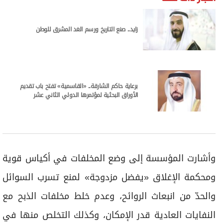
زايد.. صنع التاريخ ورسم الغد المشرق للوطن
برعاية حاكم الشارقة.. «القاسمية» تفتح باب تقديم
الأوراق البحثية لمؤتمرها الدولي الثاني عشر
وأشارت المؤسسة إلى وﺿﻊ اﻟﻤﺨﻠﻔﺎت ﻓﻲ أﻛﻴﺎس ﻗﻮﻳﺔ
وﻣﺤﻜﻤﺔ اﻹﻏﻼق «ﻳﻔﻀﻞ ﻣﺰدوﺟﺔ» ﻟﻤﻨﻊ ﺗﺴﺮب اﻟﺴﻮاﺋﻞ
واﻟﺤﺪّ ﻣﻦ اﻧﺒﻌﺎث اﻟﺮواﺋﺢ، وﻋﺪم ﺧﻠﻂ ﻣﺨﻠﻔﺎت اﻟﺬﺑﺢ ﻣﻊ
اﻟﻨﻔﺎﻳﺎت اﻟﻌﺎدﻳﺔ ﻗﺪر اﻹﻣﻜﺎن، وكذلك اﻟﺘﺨﻠﺺ ﻣﻨﻬﺎ ﻓﻲ