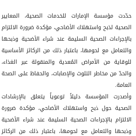
برامج
عدد اليوم
حدّدت مؤسسة الإمارات للخدمات الصحية، المعايير
الصحية لذﺑﺢ واﺳﺘﻬﻼك اﻷﺿﺎحي، مؤكدة ضرورة اﻻﻟﺘﺰام
ﺑﺎﻹﺟﺮاءات اﻟﺼﺤﻴﺔ اﻟﺴﻠﻴﻤﺔ ﻋﻨﺪ ﺷﺮاء اﻷﺿﺤﻴﺔ وذﺑﺤﻬﺎ
مواقيت الصلاة
واﻟﺘﻌﺎﻣﻞ ﻣﻊ ﻟﺤﻮﻣﻬﺎ، باعتبار ذلك ﻣﻦ اﻟﺮﻛﺎﺋﺰ اﻷﺳﺎﺳﻴﺔ
الأحوال الجوية
ﻟﻠﻮﻗﺎﻳﺔ ﻣﻦ اﻷﻣﺮاض اﻟﻤُﻌﺪﻳﺔ واﻟﻤﻨﻘﻮﻟﺔ ﻋﺒﺮ اﻟﻐﺬاء،
واﻟﺤﺪّ ﻣﻦ ﻣﺨﺎﻃﺮ اﻟﺘﻠﻮث واﻹﺻﺎﺑﺎت، واﻟﺤﻔﺎظ ﻋﻠﻰ اﻟﺼﺤﺔ
اﻟﻌﺎﻣﺔ.
وأصدرت المؤسسة دليلاً توعوياً يتعلق بالإرﺷﺎدات
الصحية ﺣﻮل ذﺑﺢ واﺳﺘﻬﻼك اﻷﺿﺎﺣﻲ، مؤكدة ضرورة
اﻻﻟﺘﺰام ﺑﺎﻹﺟﺮاءات اﻟﺼﺤﻴﺔ اﻟﺴﻠﻴﻤﺔ ﻋﻨﺪ ﺷﺮاء اﻷﺿﺤﻴﺔ
وذﺑﺤﻬﺎ واﻟﺘﻌﺎﻣﻞ ﻣﻊ ﻟﺤﻮﻣﻬﺎ، باعتبار ذلك ﻣﻦ اﻟﺮﻛﺎﺋﺰ