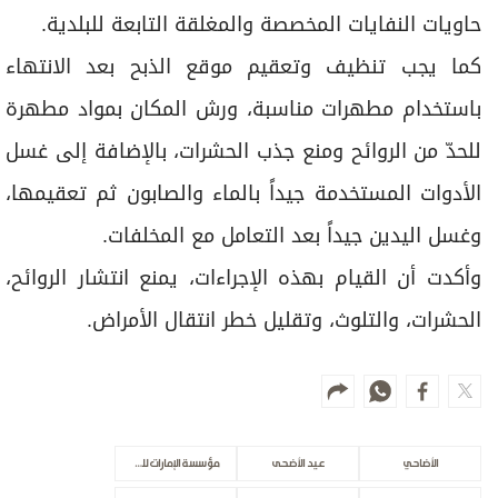
ﺣﺎوﻳﺎت اﻟﻨﻔﺎﻳﺎت اﻟﻤﺨﺼﺼﺔ واﻟﻤﻐﻠﻘﺔ اﻟﺘﺎﺑﻌﺔ ﻟﻠﺒﻠﺪﻳﺔ.
كما يجب ﺗﻨﻈﻴﻒ وﺗﻌﻘﻴﻢ ﻣﻮﻗﻊ اﻟﺬﺑﺢ ﺑﻌﺪ اﻻﻧﺘﻬﺎء
ﺑﺎﺳﺘﺨﺪام ﻣﻄﻬﺮات ﻣﻨﺎﺳﺒﺔ، ورش اﻟﻤﻜﺎن ﺑﻤﻮاد ﻣﻄﻬﺮة
ﻟﻠﺤﺪّ ﻣﻦ اﻟﺮواﺋﺢ وﻣﻨﻊ ﺟﺬب اﻟﺤﺸﺮات، بالإضافة إلى ﻏﺴﻞ
اﻷدوات اﻟﻤﺴﺘﺨﺪﻣﺔ ﺟﻴﺪاً ﺑﺎﻟﻤﺎء واﻟﺼﺎﺑﻮن ﺛﻢ ﺗﻌﻘﻴﻤﻬﺎ،
وﻏﺴﻞ اﻟﻴﺪﻳﻦ ﺟﻴﺪاً ﺑﻌﺪ اﻟﺘﻌﺎﻣﻞ ﻣﻊ اﻟﻤﺨﻠﻔﺎت.
وأكدت أن القيام بهذه الإجراءات، يمنع اﻧﺘﺸﺎر اﻟﺮواﺋﺢ،
اﻟﺤﺸﺮات، واﻟﺘﻠﻮث، وﺗﻘﻠﻴﻞ ﺧﻄﺮ اﻧﺘﻘﺎل اﻷﻣﺮاض.
الأضاحي
عيد الأضحى
مؤسسة الإمارات للخدمات الصحية