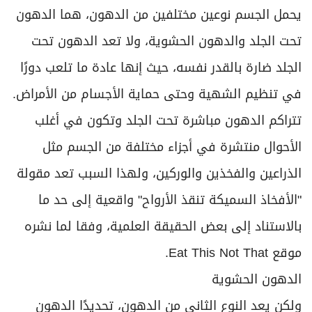
برامج
يحمل الجسم نوعين مختلفين من الدهون، هما الدهون
عدد اليوم
تحت الجلد والدهون الحشوية، ولا تعد الدهون تحت
الجلد ضارة بالقدر نفسه، حيث إنها عادة ما تلعب دورًا
مواقيت الصلاة
في تنظيم الشهية وحتى حماية الأجسام من الأمراض.
الأحوال الجوية
تتراكم الدهون مباشرة تحت الجلد وتكون في أغلب
الأحوال منتشرة في أجزاء مختلفة من الجسم مثل
الذراعين والفخذين والوركين، ولهذا السبب تعد مقولة
"الأفخاذ السميكة تنقذ الأرواح" واقعية إلى حد ما
بالاستناد إلى بعض الحقيقة العلمية، وفقا لما نشره
موقع Eat This Not That.
الدهون الحشوية
ولكن يعد النوع الثاني من الدهون، تحديدًا الدهون