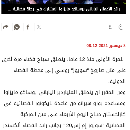
رائد الأعمال الياباني يوساكو مايزاوا المشارك في رحلة فضائية قبل الإطلاق في بايكونور ، كازاخستان
8 ديسمبر 2021 08:12
للمرة الأولى منذ 12 عاما، ينطلق سياح فضاء مرة أخرى
على متن صاروخ "سويوز" روسي إلى محطة الفضاء
الدولية.
ومن المقرر أن ينطلق الملياردير الياباني يوساكو مايزاوا
ومساعده يوزو هيرانو من قاعدة بايكونور الفضائية في
كازاخستان صباح اليوم الأربعاء على متن المركبة
الفضائية "سويوز إم إس20-" بجانب رائد الفضاء ألكسندر