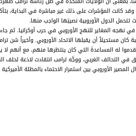
ذ شكلاً معكوساً، بمعنى أن الولايات المتحدة في ظل رئاسة ترامب ظهرت
وقد كانت المؤشرات على ذلك غير مباشرة في البداية، بتأك
ث تتحمل الدول الأوروبية نصيبَها الواجب منها.
 في نهجه المغاير للنهج الأوروبي في حرب أوكرانيا. ثم جاء
 كان مستحيلاً أن يقبلها الاتحاد الأوروبي. وأخيراً شن ترا
يقدموا له المساعدةَ التي كان ينتظرها منهم، مع أنهم لا ي
في التحالف الغربي، ووجَّه ترامب انتقادت لاذعة لحلف النا
المصير الأوروبي بين استمرار الاحتماء بالمظلة الأميركية 