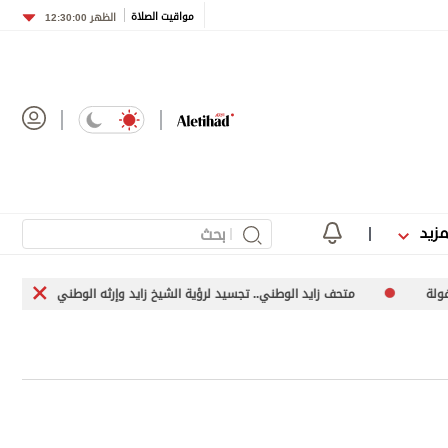
مواقيت الصلاة
الظهر
12:30:00
مزيد
متحف زايد الوطني.. تجسيد لرؤية الشيخ زايد وإرثه الوطني
1413 متعاملاً استفادوا من خدمات مركز «حياكم» في بلدية دبي