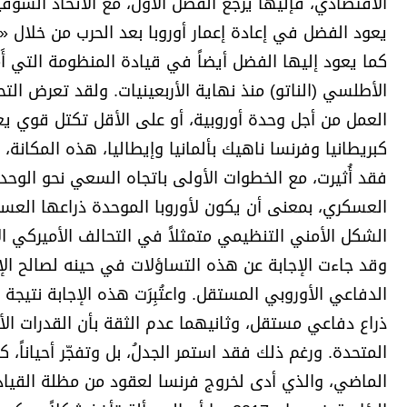
الاقتصادي، فإليها يرجع الفضل الأول، مع الاتحاد السو
برامج
يعود الفضل في إعادة إعمار أوروبا بعد الحرب من خلال 
عدد اليوم
كما يعود إليها الفضل أيضاً في قيادة المنظومة التي أَمَ
الأطلسي (الناتو) منذ نهاية الأربعينيات. ولقد تعرض ال
العمل من أجل وحدة أوروبية، أو على الأقل تكتل قوي يعيد
مواقيت الصلاة
كبريطانيا وفرنسا ناهيك بألمانيا وإيطاليا، هذه المكانة،
الأحوال الجوية
فقد أُثيرت، مع الخطوات الأولى باتجاه السعي نحو الوحدة
العسكري، بمعنى أن يكون لأوروبا الموحدة ذراعها العس
الشكل الأمني التنظيمي متمثلاً في التحالف الأميركي 
وقد جاءت الإجابة عن هذه التساؤلات في حينه لصالح الإب
الدفاعي الأوروبي المستقل. واعتُبِرَت هذه الإجابة نتيج
ذراع دفاعي مستقل، وثانيهما عدم الثقة بأن القدرات الأو
المتحدة. ورغم ذلك فقد استمر الجدلُ، بل وتفجّر أحيانا
الماضي، والذي أدى لخروج فرنسا لعقود من مظلة القيا