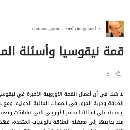
وجهات نظر
الترفيه
التعليم والمعرفة
د. أحمد يوسف أحمد
28 ابريل 2026 00:25
الذكاء الاصطناعي
قمة نيقوسيا وأسئلة المص
تغطيات
فيديو
بودكاست
لا شك في أن أعمال القمة الأوروبية الأخيرة في نيقوسي
إنفوجراف
الطاقة وحرية المرور في الممرات المائية الدولية. ومع
قصة صورة
وعملية على أسئلة المصير الأوروبي التي تشابكت وتعقدت 
كاريكتير
منذ بدايتها إلى معضلة العلاقة بالولايات المتحدة، فهذه