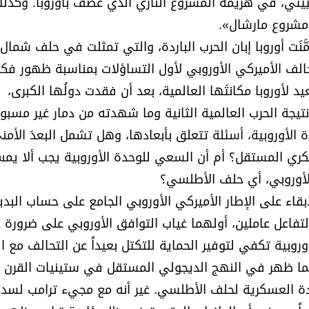
فييتي، في هزيمة المشروع النازي الذي عصف بأوروبا. وكذلك
«مشروع مارشال».
ّنَت أوروبا إبان الحرب الباردة، والتي تمثلت في حلف شمال
تحالف الأميركي الأوروبي لأول التساؤلات بمناسبة ظهور فكر
 لأوروبا مكانتَها العالمية، بعد أن فقدت دولُها الكبرى،
 نتيجة الحرب العالمية الثانية وما شهدته من دمار غير مسبو
 الأوروبية، أسئلة تتعلق بأبعادها، وهل تشمل البعدَ الأمن
كري المستقل؟ أم أن السعي للوحدة الأوروبية يجب ألا يم
الأوروبي، أي حلف الأطلسي؟
قاء على الإطار الأميركي الأوروبي الجامع على حساب البدي
ة لتفاعل عاملين، أولهما غياب التوافق الأوروبي على ضرورة 
روبية تكفي لتوفير الحماية للتكتل بعيداً عن التحالف مع ال
ً، كما ظهر في النهج الديجولي المستقل في ستينيات القرن
دة العسكرية لحلف الأطلسي. غير أنه مع مجيء ترامب لسد