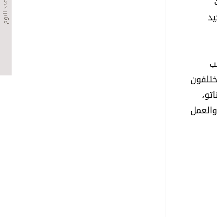
عدد اليوم
يد
مب
ختلفون
تو،
والعمل