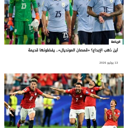
الرياضة
أين ذهب الإبداع؟ «قمصان المونديال».. يفضلونها قديمة
13 يوليو 2026