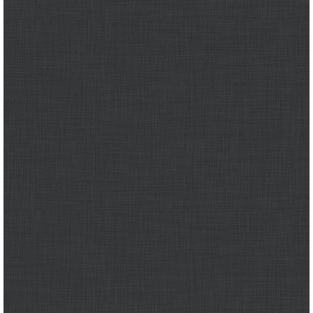
وجهات نظر
الترفيه
التعليم والمعرفة
الذكاء الاصطناعي
تغطيات
فيديو
بودكاست
إنفوجراف
قصة صورة
كاريكتير