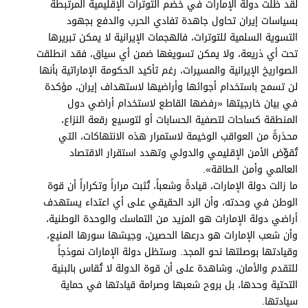
لقد ظلت دولة الإمارات في خضم التوترات الإقليمية المرتبطة
بسياسات إيران تحاول جاهدة تفادي الحرب والدفع بجهود
التسوية السلمية للتوترات، فالهجمات الإيرانية لا يمكن تبريرها
تحت أي ذريعة، ولا يمكن تسويغها ضمن أي سياق، فقد انطلقت
الصواريخ الإيرانية والمسيرات، رغم تأكيد الحكومة الإماراتية بأنها
لن تسمح باستخدام أجوائها وأراضيها لاستهداف إيران، مؤكدة
في بيان خارجيتها «رفضها القاطع لاستخدام أراضي دول
المنطقة كساحات لتصفية الحسابات أو لتوسيع رقعة النزاع،
محذرةً من العواقب الوخيمة لاستمرار هذه الانتهاكات، التي
تُقوِّض الأمن الإقليمي والدولي وتهدد استقرار الاقتصاد
العالمي وأمن الطاقة».
ما زالت دولة الإمارات، قيادةً وشعباً، تُثبت مراراً وتكراراً أن قوة
الوطن في وحدته، وأن الرد الحقيقي على أي اعتداء يستهدف
أراضي دولة الإمارات هو المزيد من التماسك والوحدة الوطنية،
وأن شعب الإمارات هو درعها الحصين، وجيشها سورها المنيع،
وقيادتها بوصلتها نحو المجد. وستظل دولة الإمارات نموذجاً
للتقدم والأمان، وشاهدة على أن قوة الدولة لا تُقاس بالبنية
التحتية وحدها، بل بروح شعبها وصرامة قيادتها في حماية
سيادتها.