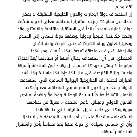
برامج
ثقة وحزم.
عدد اليوم
إن استهداف دولة الإمارات والدول الخليجية الشقيقة لا يمكن
فصله عن محاولات زعزعة استقرار المنطقة، فعلى الدوام شكّلت
دولة الإمارات نموذجاً رائداً في الاستقرار والتنمية والانفتاح، وقد
رسّخت مكانتها إقليمياً ودولياً بوصفها دولة تسعى إلى السلام
مواقيت الصلاة
وتعزيز التعاون وبناء الشراكات، حتى أصبحت واحة للأمان
والازدهار في قلب منطقة تعصف بها الأزمات. ومن هذا
الأحوال الجوية
المنطلق، فإن أي استهداف يطال أمنها أو سيادتها يُعدّ اعتداءً
مرفوضاً لا يمسّ حدودها فحسب، بل يهدد أمن المنطقة بأسرها.
وأعربت وزارة الخارجية، في بيان لها «إدانتها واستنكارها بأشد
العبارات للاعتداءات الصاروخية الإيرانية السافرة التي استهدفت
الدولة وعدداً من الدول الشقيقة في المنطقة، معتبرةً هذه
الأعمال انتهاكاً صارخاً للسيادة الوطنية ومخالفةً واضحةً لمبادئ
القانون الدولي وميثاق الأمم المتحدة»، معربة عن تضامنها
«ووقوفها إلى جانب الدول الشقيقة التي طالها هذا
الاستهداف، مشددةً على أن أمن الدول الشقيقة كلٌ لا يتجزأ،
وأن أي مساس بسيادة أي دولة منها يُعد مساساً بأمن واستقرار
المنطقة بأسرها».