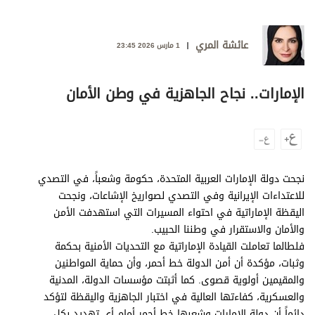
وجهات نظر
الترفيه
عائشة المري
1 مارس 2026 23:45
التعليم والمعرفة
الذكاء الاصطناعي
الإمارات.. نجاح الجاهزية في وطن الأمان
تغطيات
فيديو
نجحت دولة الإمارات العربية المتحدة، حكومة وشعباً، في التصدي
للاعتداءات الإيرانية وفي التصدي لصواريخ الإشاعات، ونجحت
بودكاست
اليقظة الإماراتية في احتواء المسيرات التي استهدفت الأمن
والأمان والاستقرار في وطننا الحبيب.
إنفوجراف
فلطالما تعاملت القيادة الإماراتية مع التحديات الأمنية بحكمة
قصة صورة
وثبات، مؤكدة أن أمن الدولة خط أحمر، وأن حماية المواطنين
والمقيمين أولوية قصوى. كما أثبتت مؤسسات الدولة، المدنية
كاريكتير
والعسكرية، كفاءتها العالية في اختبار الجاهزية واليقظة لتؤكد
دائماً أن دولة الإمارات وشعبها خط أحمر أمام أي تهديد بكل