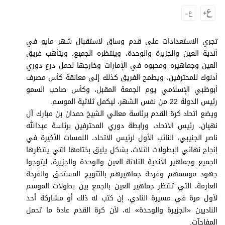
وجهات نظر
الترفيه
التعليم والمعرفة
تجري الاستعدادات على قدم وساق لاستقبال شهر مايو في
أندية العين والجزيرة والوحدة، وينتظره الجميع، ويتأهب فريق
الذكاء الاصطناعي
العين وجماهيره ومحبوه في الإمارات وخارجها لحمل درع دوري
أدنوك للمحترفين، ويطمح الفريق كذلك إلى معانقة كأس مصرف
أبوظبي الإسلامي يوم الجمعة المقبل، وكأس صاحب السمو
رئيس الدولة 22 من نفس الشهر، ليكمل ثلاثية الموسم.
تغطيات
ويضع اتحاد كرة القدم برئاسة معالي الشيخ حمدان بن مبارك آل
فيديو
نهيان، رئيس الاتحاد، ورابطة دوري المحترفين برئاسة عبدالله
ناصر الجنيبي، النائب الأول لرئيس الاتحاد، اللمسات الأخيرة في
بودكاست
إنجاح نهائي البطولات الثلاث، بشكل يليق بختامها التي ينتظرها
الجميع وجماهير الأندية الثلاثة العين والوحدة والجزيرة، ليتوجوا
إنفوجراف
جهود موسمهم وفرحة جماهيرهم بالتتويج المستحق والفرحة
قصة صورة
العارمة، التي تنتظر جماهير العين بالجمع بين بطولات الموسم
لأول مرة في مسيرة النادي، إن كتب له ذلك أو مشاركة أحد
كاريكتير
الناديين «الجزيرة والوحدة» له، لأن كرة القدم عادة ما تحمل
المفاجآت.