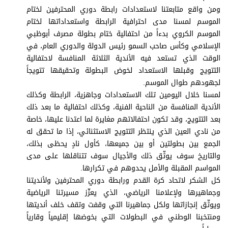
برامج
ومن واقع متابعتنا لاستعدادات رابطة دوري المحترفين لختام
عدد اليوم
الموسم لمسنا مدى احترافية الرابطة واستعداداتها لختام
الموسم الكروي بدءاً من احتفالية ختام بطولة مصرف أبوظبي
الإسلامي وكأس صاحب السمو رئيس الدولة والدوري العام، في
الوقت الذي تستعد فيه الأندية الثلاثة المنافسة لاحتفالية
مواقيت الصلاة
التتويج وقبلها الاستعداد لخوض البطولة وتحقيقها تتويجاً
لجهودهم طوال الموسم.
الأحوال الجوية
لمسنا خلال اليومين تلك الاستعدادات وجاهزية، الرابطة وكذلك
الأندية المنافسة من الناحية الفنية، وكذلك احتفالية ما بعد ذلك
بعد التتويج، وقد تكون احتفالاتهم مغايرة لما اعتدنا عليها، خاصة
من نادي العين الذي ينتظر التتويج الاستثنائي، إذا ما تحقق له
الجمع بين بطولتين أو بين جميعها، كأول نادٍ يحظى بذلك،
والتاريخ سوف يوثّق ذلك والأجيال سوف تتناقلها على مدى
المواسم المقبلة والأمل يحدوهم في تكرارها.
كل الشكر لاتحاد كرة القدم ورابطة دوري المحترفين ولأنديتنا
وجماهيرها ولإعلامنا الرياضي، الذي يعزّز مسيرتنا الرياضية
ويوثّق إنجازاتها ولكل جماهيرنا التي وقفت وتقف خلف أنديتها
ومنتخبنا الوطني في البطولات التي بخوضها إقليمياً وقارياً