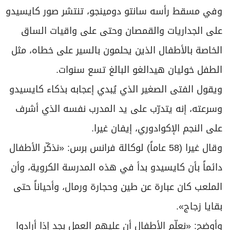
وفي مسقط رأسه سانتو دومينجو، تنتشر صور كايسيدو
على الجداريات والقمصان وحتى على واقيات الساق
الخاصة بالأطفال الذين يحلمون بالسير على خطاه، مثل
الطفل خوليان هيدالغو البالغ تسع سنوات.
ويقول الفتى الصغير الذي يُبدي إعجابه بذكاء كايسيدو
وسرعته، إنه يتدرّب على يد المدرب نفسه الذي أشرف
على النجم الإكوادوري، إيفان غيرا.
وقال غيرا (58 عاماً) لوكالة فرانس برس: «نذكّر الأطفال
دائماً بأن كايسيدو بدأ في هذه المدرسة الكروية، وأن
الملعب كان عبارة عن طين وحجارة ورمال، وأحياناً حتى
بقايا زجاج».
وأوضح: «نعلّم الأطفال أن عليهم العمل بجد إذا أرادوا