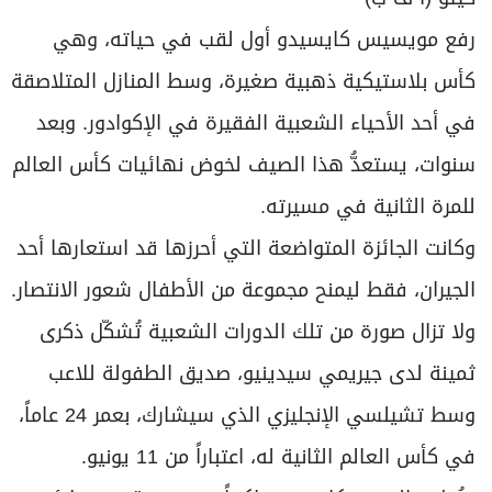
برامج
رفع مويسيس كايسيدو أول لقب في حياته، وهي
عدد اليوم
كأس بلاستيكية ذهبية صغيرة، وسط المنازل المتلاصقة
في أحد الأحياء الشعبية الفقيرة في الإكوادور. وبعد
مواقيت الصلاة
سنوات، يستعدُّ هذا الصيف لخوض نهائيات كأس العالم
الأحوال الجوية
للمرة الثانية في مسيرته.
وكانت الجائزة المتواضعة التي أحرزها قد استعارها أحد
الجيران، فقط ليمنح مجموعة من الأطفال شعور الانتصار.
ولا تزال صورة من تلك الدورات الشعبية تُشكّل ذكرى
ثمينة لدى جيريمي سيدينيو، صديق الطفولة للاعب
وسط تشيلسي الإنجليزي الذي سيشارك، بعمر 24 عاماً،
في كأس العالم الثانية له، اعتباراً من 11 يونيو.