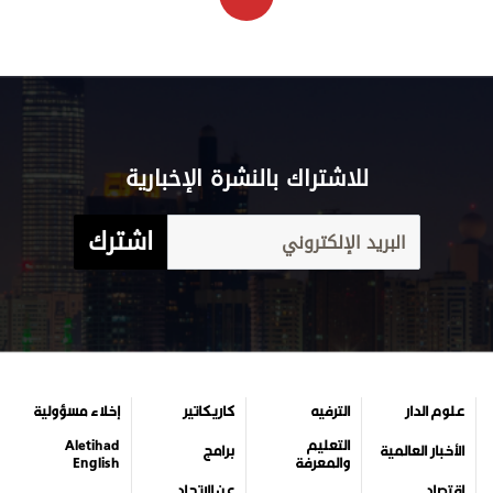
للاشتراك بالنشرة الإخبارية
اشترك
علوم الدار
الترفيه
كاريكاتير
إخلاء مسؤولية
التعليم
Aletihad
الأخبار العالمية
برامج
والمعرفة
English
اقتصاد
عن الاتحاد