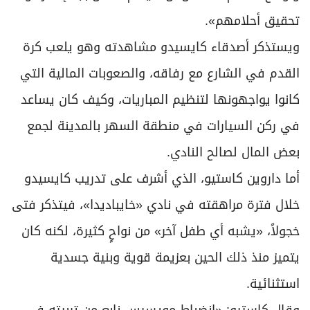
تحقيق أحلامهم».
ويستذكر أصدقاء كايسيدو مشاهدته وهو يلعب كرة
القدم في الشارع مع رفاقه، والصعوبات المالية التي
كانوا يواجهونها لتنظيم المباريات، وكيف كان يساعد
في ركن السيارات في منطقة السهر بالمدينة لجمع
بعض المال لصالح النادي.
أما داروين كاستيو، الذي أشرف على تدريب كايسيدو
خلال فترة مراهقته في نادي «خايباديدا»، فيتذكر فتى
خجولاً، «يشبه أي طفل آخر» من نواحٍ كثيرة، لكنه كان
يتميز منذ ذلك الحين بعزيمة قوية وبنية جسدية
استثنائية.
وقال كاستيو: «انضباط مويسيس نابع من تربيته في