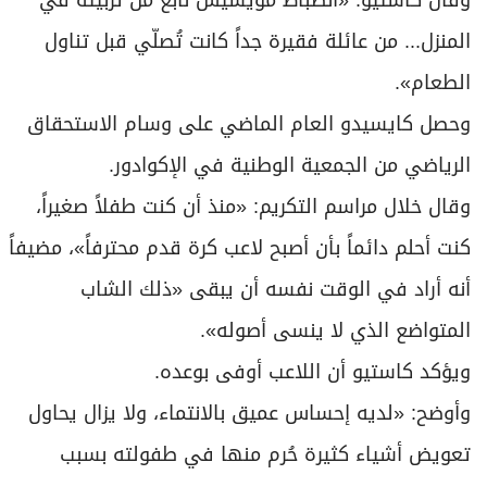
المنزل... من عائلة فقيرة جداً كانت تُصلّي قبل تناول
الطعام».
وحصل كايسيدو العام الماضي على وسام الاستحقاق
الرياضي من الجمعية الوطنية في الإكوادور.
وقال خلال مراسم التكريم: «منذ أن كنت طفلاً صغيراً،
كنت أحلم دائماً بأن أصبح لاعب كرة قدم محترفاً»، مضيفاً
أنه أراد في الوقت نفسه أن يبقى «ذلك الشاب
المتواضع الذي لا ينسى أصوله».
ويؤكد كاستيو أن اللاعب أوفى بوعده.
وأوضح: «لديه إحساس عميق بالانتماء، ولا يزال يحاول
تعويض أشياء كثيرة حُرم منها في طفولته بسبب