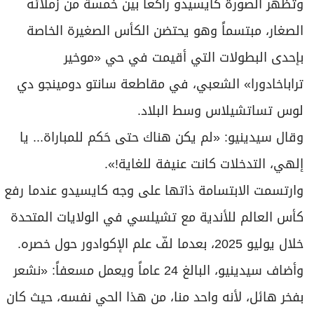
وتُظهر الصورة كايسيدو راكعاً بين خمسة من زملائه
الصغار، مبتسماً وهو يحتضن الكأس الصغيرة الخاصة
بإحدى البطولات التي أقيمت في حي «موخير
تراباخادورا» الشعبي، في مقاطعة سانتو دومينجو دي
لوس تساتشيلاس وسط البلاد.
وقال سيدينيو: «لم يكن هناك حتى حَكم للمباراة... يا
إلهي، التدخلات كانت عنيفة للغاية!».
وارتسمت الابتسامة ذاتها على وجه كايسيدو عندما رفع
كأس العالم للأندية مع تشيلسي في الولايات المتحدة
خلال يوليو 2025، بعدما لفّ علم الإكوادور حول خصره.
وأضاف سيدينيو، البالغ 24 عاماً ويعمل مسعفاً: «نشعر
بفخر هائل، لأنه واحد منا، من هذا الحي نفسه، حيث كان