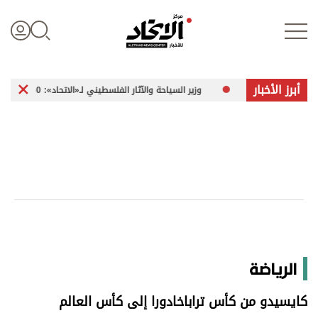
أبرز الأخبار
وزير السياحة والآثار الفلسطيني لـ«الاتحاد»: 260 موقعاً أثرياً في غزة تعرضت للضرر
تسجيل الدخول
علوم الدار
الأخبار العالمية
اقتصاد
الرياضة
الرياضة
كايسيدو من كأس تراباخادورا إلى كأس العالم