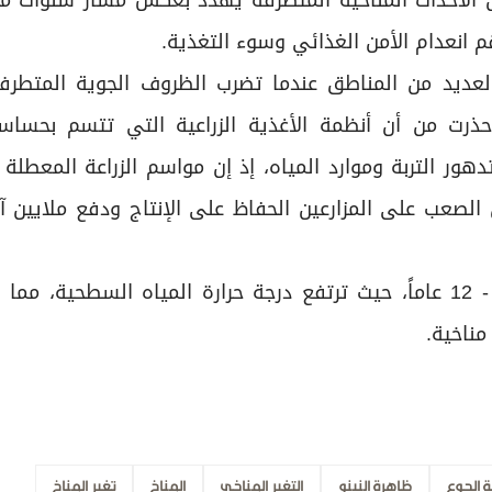
ن الأحداث المناخية المتطرفة يهدد بعكس مسار سنوات م
قم انعدام الأمن الغذائي وسوء التغذية.
ديد من المناطق عندما تضرب الظروف الجوية المتطرفة
ذرت من أن أنظمة الأغذية الزراعية التي تتسم بحساسي
تدهور التربة وموارد المياه، إذ إن مواسم الزراعة المعطلة
لصعب على المزارعين الحفاظ على الإنتاج ودفع ملايين آ
و«النينيا» هي ظاهرة طبيعية تصيب المحيطات كل 4 - 12 عاماً، حيث ترتفع درجة حرارة المياه السطحية
مناخية.
 الجوع
ظاهرة النينو
التغير المناخي
المناخ
تغير المناخ