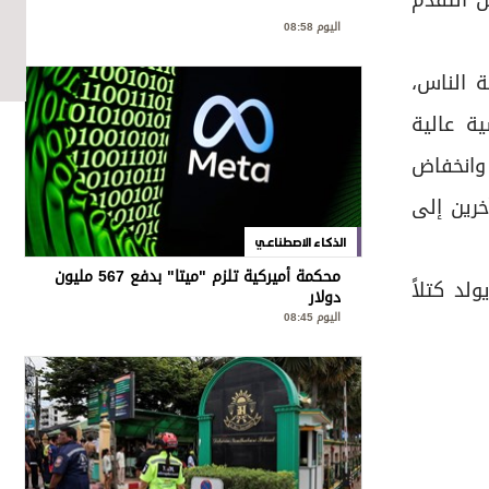
ن التقدم
اليوم 08:58
 الناس،
ة عالية
 وانخفاض
خرين إلى
الذكاء الاصطناعي
محكمة أميركية تلزم "ميتا" بدفع 567 مليون
، مما يولد كتلاً
دولار
اليوم 08:45