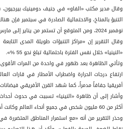
وقال مدير مكتب «الفاو» في جنيف دومينيك بيرجيون، ف
نوفمبر 2024، ومن المتوقع أن تستمر من يناير إلى مارس 2025.
وقال التقرير إن «مراكز التنبؤات طويلة المدى التابعة
«النينيا» خلال نفس الفترة باحتمالية تبلغ نحو 55 %».
وتأتي الظاهرة بعد ظهور في واحدة من المرات الأقوى 
أفريقيا جفافاً مدمراً، كما شهد القرن الأفريقي فيضان
وأشار إلى أن ظاهرة «النينيا» تسببت في حدوث أحداث 
أكثر من 60 مليون شخص في جميع أنحاء العالم وكانت أحد العوامل الرئيسة لانعدام الأمن الغذائي على مدار الشهر الماضي.
وحذر التقرير من أنه «مع استمرار المناطق المتضررة في