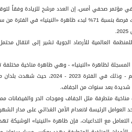
ي مؤتمر صحفي أمس، إن العدد مرشح للزيادة وفقاً لتوق
التنبؤ بالمناخ، والاحتمالية الصادرة في سبتمبر فإن هناك فرصة بنسبة 71% لبدء ظاهرة «النينيا» في 
 للمنظمة العالمية للأرصاد الجوية تشير إلى انتقال محتم
المسجلة لظاهرة «النينيا» - وهي ظاهرة مناخية مختلفة 
ارتفاع درجات الحرارة واضطراب الأمطار في قارات العالم - وذلك في الفترة 2023 
ات شديدة بعد سنوات من الجفاف.
مناخية متطرفة مثل الجفاف وموجات الحر والفيضانات مما
 التعامل مع التداعيات، فإن ظاهرة «النينيا» الوشيكة تهد