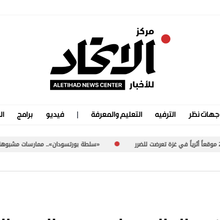
جهات نظر
الترفيه
التعليم والمعرفة
فيديو
برامج
ال
«سلطة بورتسودان».. ممارسات مشبوهة تُعرّض السودان لعقوبات دول