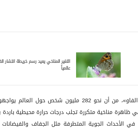
التغير المناخي يعيد رسم خريطة انتشار ال
عالمياً
حذرت منظمة الأغذية والزراعة التابعة للأمم المتحدة «الفاو»، من أن نحو 282 مليون شخص حول
 وهي ظاهرة مناخية متكررة تجلب درجات حرارة محيطية باردة 
في الأحداث الجوية المتطرفة مثل الجفاف والفيضانات و