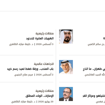
مقالات رئيسية
الهويات العابرة للحدود
بن سالم الكعبي
3 أغسطس 2026
د. خليفة مبارك الظاهري
اتجاهات عالمية
ي طهران.. ما الذي يجري خلف المفاوضات؟
باب المندب.. ورقة ضغط تعيد رسم خريطة التوت
لله السيد الهاشمي
2 أغسطس 2026
مريم صلاح الجنيبي
مقالات رئيسية
تنياهو ومراكز القوى
الإمارات.. الولاء المطلق
ق فهمي
20 يوليو 2026
د. خليفة مبارك الظاهري