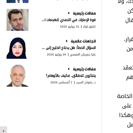
ت، ولا
كن
مقالات رئيسية
قال
قوة الإمارات في التصدي للهجمات الإيرانية
تايلور لوك
31 يوليو 2026
ار،
اتجاهات عالمية
من
السؤال الخطأ: هل يحتاج الخليج إلى «ناتو»؟
عليا درويش النعيمي
26 يوليو 2026
عمّد
مقالات رئيسية
هم
يتنكرون للحقائق.. فكيف بالأوهام؟
د. رضوان السيد
1 أغسطس 2026
الخاصة
 على
وهكذا
مل