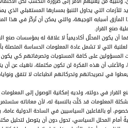
نبيه مَنْ يعنيهم الأمر إلى ضرورة التحسب لكل الاحتمالا
يد للأزمات التي يحاول التنبؤ بمسارها المستقبلي الذي يم
المأزق أسبابه الوجيهة، والتي يمكن أن نُركّز في هذا الم
ة صنع القرار.
ا أن يكون المحلّل أكاديمياً لا علاقة له بمؤسسات صنع القر
لعلنية التي لا تشمل عادة المعلومات الحساسة المتصلة بأ
صريحات المسؤولين على كافة المستويات وتصرفاتهم كي يكون
الأغلب أن هذه الفكرة لن تكون مكتملة، ناهيك عن أن يت
 يعطوا في تصريحاتهم وتحركاتهم انطباعات لا تتفق ونوايا
 القرار في دولته، ولديه إمكانية الوصول إلى المعلومات 
كلة المعلومات قد حُلَّت بالنسبة له، لأن معاناته ستستمر
لخصوم، أو بالفاعلين السياسيين في الساحة الدولية عامة، 
يقيةً أمام المحلل السياسي، تحول دون أن يتوصل لتحليل مكت