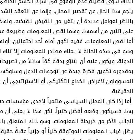
آنذاك سوى فضيلة عدم الوقوع في شَرَك الحسم الخاطئ، وت
برامج
ينجم هذا الحال عن تقصير المحلل، وإنما عن التعقد الشد
عدد اليوم
بالنظر لعوامل عديدة أن يتغير من النقيض لنقيضه. ولهذا 
على اثنين من أهمها، وهما نقص المعلومات وطبيعة عملي
أما نقص المعلومات، ففيه نكون أمام أحد احتمالين، أولهم
مواقيت الصلاة
وهو في هذه الحالة لا يملك مصادر للمعلومات إلا تلك ا
الأحوال الجوية
الدولة، ويكون عليه أن يتتبّع بدقة كمّاً هائلاً من ت
بمقدوره تكوين فكرة جيدة عن توجهات الدول وسلوكها، و
المسؤولون لأغراض الخداع التكتيكي أو الاستراتيجي أن
الحقيقية.
أما إذا كان المحلل السياسي منتمياً لإحدى مؤسسات صنع
بها، فسيكون وضعه أفضل كثيراً، لكن هذا لا يعني أن مش
الجانب الآخر من خريطة المعلومات، وهو ذلك المتعلق با
يظل غياب المعلومات الموثوقة كلياً أو جزئياً عقبةً حق