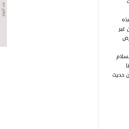
عدد اليوم
هذه
 غير
رض
لسلام
ا
أن حديث