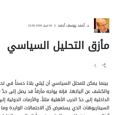
وجهات نظر
الترفيه
التعليم والمعرفة
د. أحمد يوسف أحمد
20 ابريل 2026 23:50
الذكاء الاصطناعي
مأزق التحليل السياسي
تغطيات
فيديو
بودكاست
بينما يمكن للمحلل السياسي أن يُبلي بلاءً حسناً في تح
إنفوجراف
والكشف عن آلياتها، فإنه يواجه مأزقاً قد يصل إلى حدِّ ا
قصة صورة
الداخلية إلى حدّ الحرب الأهلية مثلاً، والأزمات الدولية
كاريكتير
السيناريوهات الذي يستعرض كل الاحتمالات الواردة وما 