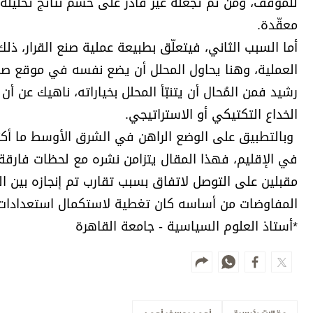
للموقف، ومن ثم تجعله غير قادر على حسم نتائج تحليله،
معقّدة.
أما السبب الثاني، فيتعلّق بطبيعة عملية صنع القرار، ذ
العملية، وهنا يحاول المحلل أن يضع نفسه في موقع صانع 
رشيد فمن المُحال أن يتنبّأ المحلل بخياراته، ناهيك عن أن
الخداع التكتيكي أو الاستراتيجي.
وبالتطبيق على الوضع الراهن في الشرق الأوسط ما أكثر 
في الإقليم، فهذا المقال يتزامن نشره مع لحظات فارقة 
مقبلين على التوصل لاتفاق بسبب تقارب تم إنجازه بين ال
المفاوضات من أساسه كان تغطية لاستكمال استعدادات 
*أستاذ العلوم السياسية - جامعة القاهرة