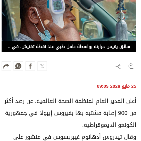
سائق يقيس حرارته بواسطة عامل طبي عند نقطة تفتيش، في مونغبوالو، بالكونغو الديموقراطية
25 مايو 2026 09:09
أعلن المدير العام لمنظمة الصحة العالمية، عن رصد أكثر
من 900 إصابة مشتبه بها بفيروس إيبولا في جمهورية
الكونغو الديموقراطية.
وقال تيدروس أدهانوم غيبريسوس في منشور على