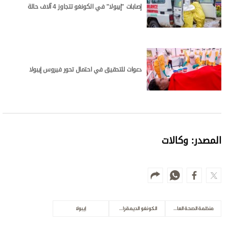
إصابات "إيبولا" في الكونغو تتجاوز 4 آلاف حالة
دعوات للتحقيق في احتمال تحور فيروس إيبولا
المصدر: وكالات
منظمة الصحة العالمية
الكونغو الديمقراطية
إيبولا