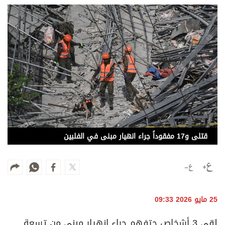
وجهات نظر
الترفيه
التعليم والمعرفة
الذكاء الاصطناعي
تغطيات
فيديو
قتلى و17 مفقوداً جراء انهيار مبنى في الفلبين
بودكاست
إنفوجراف
قصة صورة
25 مايو 2026 09:33
كاريكتير
لقي 3 أشخاص حتفهم جراء انهيار مبنى من تسعة