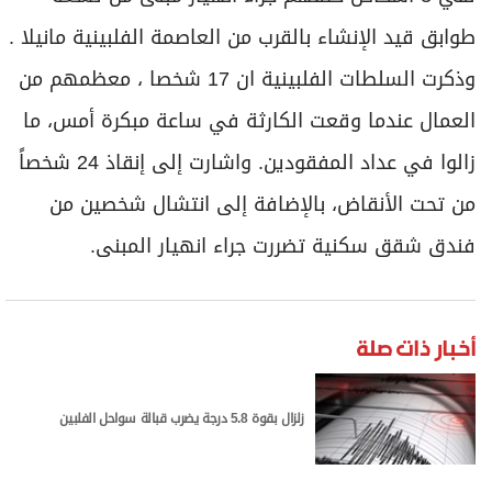
برامج
طوابق قيد الإنشاء بالقرب من العاصمة الفلبينية مانيلا .
عدد اليوم
وذكرت السلطات الفلبينية ان 17 شخصا ، معظمهم من
العمال عندما وقعت الكارثة في ساعة مبكرة أمس، ما
مواقيت الصلاة
زالوا في عداد المفقودين. واشارت إلى إنقاذ 24 شخصاً
الأحوال الجوية
من تحت الأنقاض، بالإضافة إلى انتشال شخصين من
فندق شقق سكنية تضررت جراء انهيار المبنى.
أخبار ذات صلة
زلزال بقوة 5.8 درجة يضرب قبالة سواحل الفلبين