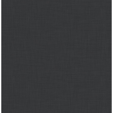
وجهات نظر
الترفيه
التعليم والمعرفة
الذكاء الاصطناعي
تغطيات
فيديو
بودكاست
إنفوجراف
قصة صورة
كاريكتير