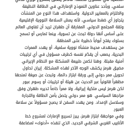
برامج
سلمي، وبأحد عناوين النموذج الإماراتي في الطاقة النظيفة
عدد اليوم
والالتزام بالمعايير الدولية. واستهداف هذا النوع من المنشآت
يتجاوز أي ضغط سياسي، لأنه يمسّ السلامة النووية الإقليمية
وثقة المجتمع الدولي. المفارقة أن طهران تريد أن تفاوض العالم
على أساس أنها دولة تبحث عن تسوية، بينما تمارس أو تسمح
مواقيت الصلاة
بسلوك يفتح أبواباً خطيرة على المنطقة.
من يستهدف محيط منشأة نووية سلمية، أو يهدد الممرات
الأحوال الجوية
البحرية، يصعب أن يقدّم نفسه كطرف مسؤول في أي ترتيبات
أمنية مقبلة. وهنا تكمن طبيعة المشكلة مع النظام الإيراني.
مضيق هرمز يكشف الوجه الآخر لهذه المشكلة. إيران تحاول
تحويل ممر دولي إلى ورقة ابتزاز دائمة، وتبحث عن صيغة تمنحها
مظهراً قانونياً عبر الحديث عن هيئة أو ترتيبات أو رسوم عبور.
لكن هرمز ليس ملكية إيرانية، ولا ممراً خاصاً تديره طهران وفق
مزاجها السياسي. هو ممر دولي يتصل بأمن الطاقة والتجارة
وسلاسل الإمداد. ومن يهدد السفن لا يصبح مسؤولاً عن سلامة
العبور.
وفي مواجهة ابتزاز هرمز، يبرز تسريع الإمارات لمشروع خط
الأنابيب الغربي الشرقي الجديد، الذي تنفذه «أدنوك» لمضاعفة