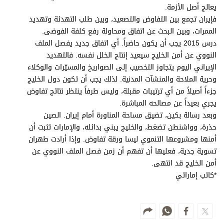
يعالج أصل الأزمة.
فإيران تجمع بين التفاوض والتصعيد، وبين طلب التهدئة وتهديد
الممرات، وبين البحث عن اتفاق ومحاولة رفع كلفة الفوضى.
درس 2015 يجب أن يكون حاضراً. أي اتفاق جديد يفصل الملف
النووي عن أمن الخليج سيعيد إنتاج الخلل نفسه. فالتهديد
الإيراني اليوم يتجاوز التخصيب إلى الصواريخ والمسيّرات والوكلاء
وحرية الملاحة والمنشآت المدنية. لذلك يجب أن تكون دول الخليج
جزءاً أصيلاً من أي ترتيبات مقبلة، وليس طرفاً ينتظر نتائج تفاوض
يجري بعيداً عن مصالحه المباشرة.
وبعد رسالة بكين، تضيق مساحة المناورة أمام إيران. الصين
حذرة، وواشنطن تضغط، والخليج يبني بدائله، والإمارات تثبت أن
أمنها ومشروعها التنموي ليسا ورقة تفاوض. وإذا أرادت طهران
تسوية جدية، فعليها أن تفهم أن زمن فصل الملف النووي عن
أمن الخليج قد انتهى.
*كاتب إماراتي