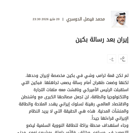
وجهات نظر
الترفيه
محمد فيصل الدوسري
20 مايو 2026 23:30
التعليم والمعرفة
الذكاء الاصطناعي
إيران بعد رسالة بكين
تغطيات
فيديو
لم تكن قمة ترامب وشي في بكين مخصصة لإيران وحدها،
لكنها وضعت طهران أمام رسالة يصعب تجاهلها. فبكين التي
بودكاست
استقبلت الرئيس الأميركي وناقشت معه ملفات التجارة
والتكنولوجيا والطاقة، لن تجعل مصالحها الكبرى مع واشنطن
إنفوجراف
والاقتصاد العالمي رهينة لسلوك إيراني يهدد الملاحة والطاقة
قصة صورة
والمنشآت المدنية. هذه هي الحقيقة التي لا يريد النظام
الإيراني قراءتها جيداً.
كاريكتير
وجاء استهداف محطة براكة للطاقة النووية السلمية ليضع
التصعيد في مستوى مختلف. فالأمر يتعلق بمشروع نووي مدني