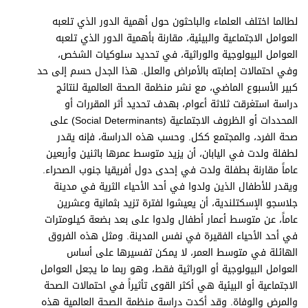
برامج
لطالما اختلف العلماء والباحثون حول أهمية الدور الذي تلعبه
عدد اليوم
العوامل الاجتماعية والبيئية، مقارنة بأهمية الدور الذي تلعبه
العوامل البيولوجية والوراثية، في تحديد سلوكيات الشخص،
وفي احتمالات إصابته بالأمراض والعلل. هذا الجدل حسم إلى حد
كبير الأسبوع الماضي، مع نشر منظمة الصحة العالمية لنتائج
مواقيت الصلاة
دراسة استغرقت ثلاثة أعوام، بهدف تحديد أثر المقررات أو
الأحوال الجوية
المحددات أو الظروف الاجتماعية (Social Determinants) على
صحة الفرد، والمجتمع ككل. وحسب هذه الدراسة، فإنه يقدر
لطفلة ولدت في اليابان، أن يزيد متوسط عمرها باثنين وأربعين
عاماً مقارنة بطفلة ولدت في إحدى دول أفريقيا جنوب الصحراء.
ويقدر للأطفال الذين ولدوا في أحد الأحياء الثرية في مدينة
جلاسجو الإسكتلندية، أن يعيشوا لفترة تزيد بثمانية وعشرين
عاماً، عن متوسط أعمار أطفال ولدوا على بعد بضعة كيلومترات
في أحد الأحياء الفقيرة في نفس المدينة. ومثل هذه الفروق
الهائلة في متوسط العمر، لا يمكن تفسيرها على أساس
العوامل البيولوجية أو الوراثية فقط، وهو ربما ما يجعل العوامل
الاجتماعية أو البيئية هي أكثر القوى تأثيراً في احتمالات الصحة
والمرض والوفاة. وقد أكدت دراسة منظمة الصحة العالمية هذه