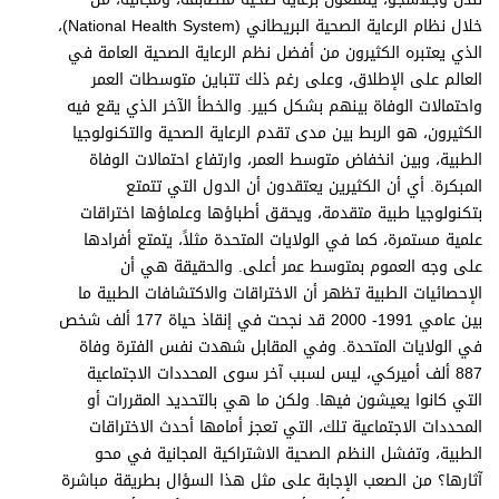
خلال نظام الرعاية الصحية البريطاني (National Health System)،
الذي يعتبره الكثيرون من أفضل نظم الرعاية الصحية العامة في
العالم على الإطلاق، وعلى رغم ذلك تتباين متوسطات العمر
واحتمالات الوفاة بينهم بشكل كبير. والخطأ الآخر الذي يقع فيه
الكثيرون، هو الربط بين مدى تقدم الرعاية الصحية والتكنولوجيا
الطبية، وبين انخفاض متوسط العمر، وارتفاع احتمالات الوفاة
المبكرة. أي أن الكثيرين يعتقدون أن الدول التي تتمتع
بتكنولوجيا طبية متقدمة، ويحقق أطباؤها وعلماؤها اختراقات
علمية مستمرة، كما في الولايات المتحدة مثلاً، يتمتع أفرادها
على وجه العموم بمتوسط عمر أعلى. والحقيقة هي أن
الإحصائيات الطبية تظهر أن الاختراقات والاكتشافات الطبية ما
بين عامي 1991- 2000 قد نجحت في إنقاذ حياة 177 ألف شخص
في الولايات المتحدة. وفي المقابل شهدت نفس الفترة وفاة
887 ألف أميركي، ليس لسبب آخر سوى المحددات الاجتماعية
التي كانوا يعيشون فيها. ولكن ما هي بالتحديد المقررات أو
المحددات الاجتماعية تلك، التي تعجز أمامها أحدث الاختراقات
الطبية، وتفشل النظم الصحية الاشتراكية المجانية في محو
آثارها؟ من الصعب الإجابة على مثل هذا السؤال بطريقة مباشرة