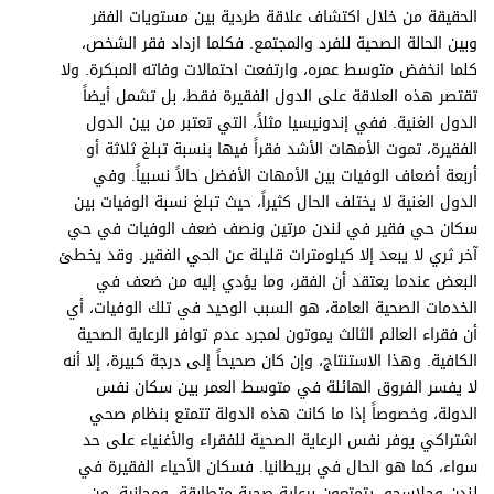
الحقيقة من خلال اكتشاف علاقة طردية بين مستويات الفقر
وبين الحالة الصحية للفرد والمجتمع. فكلما ازداد فقر الشخص،
كلما انخفض متوسط عمره، وارتفعت احتمالات وفاته المبكرة. ولا
تقتصر هذه العلاقة على الدول الفقيرة فقط، بل تشمل أيضاً
الدول الغنية. ففي إندونيسيا مثلاً، التي تعتبر من بين الدول
الفقيرة، تموت الأمهات الأشد فقراً فيها بنسبة تبلغ ثلاثة أو
أربعة أضعاف الوفيات بين الأمهات الأفضل حالاً نسبياً. وفي
الدول الغنية لا يختلف الحال كثيراً، حيث تبلغ نسبة الوفيات بين
سكان حي فقير في لندن مرتين ونصف ضعف الوفيات في حي
آخر ثري لا يبعد إلا كيلومترات قليلة عن الحي الفقير. وقد يخطئ
البعض عندما يعتقد أن الفقر، وما يؤدي إليه من ضعف في
الخدمات الصحية العامة، هو السبب الوحيد في تلك الوفيات، أي
أن فقراء العالم الثالث يموتون لمجرد عدم توافر الرعاية الصحية
الكافية. وهذا الاستنتاج، وإن كان صحيحاً إلى درجة كبيرة، إلا أنه
لا يفسر الفروق الهائلة في متوسط العمر بين سكان نفس
الدولة، وخصوصاً إذا ما كانت هذه الدولة تتمتع بنظام صحي
اشتراكي يوفر نفس الرعاية الصحية للفقراء والأغنياء على حد
سواء، كما هو الحال في بريطانيا. فسكان الأحياء الفقيرة في
لندن وجلاسجو، يتمتعون برعاية صحية متطابقة، ومجانية، من