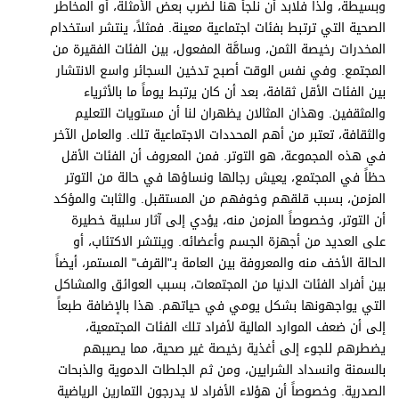
وبسيطة، ولذا فلابد أن نلجأ هنا لضرب بعض الأمثلة، أو المخاطر
الصحية التي ترتبط بفئات اجتماعية معينة. فمثلاً، ينتشر استخدام
المخدرات رخيصة الثمن، وسامَّة المفعول، بين الفئات الفقيرة من
المجتمع. وفي نفس الوقت أصبح تدخين السجائر واسع الانتشار
بين الفئات الأقل ثقافة، بعد أن كان يرتبط يوماً ما بالأثرياء
والمثقفين. وهذان المثالان يظهران لنا أن مستويات التعليم
والثقافة، تعتبر من أهم المحددات الاجتماعية تلك. والعامل الآخر
في هذه المجموعة، هو التوتر. فمن المعروف أن الفئات الأقل
حظاً في المجتمع، يعيش رجالها ونساؤها في حالة من التوتر
المزمن، بسبب قلقهم وخوفهم من المستقبل. والثابت والمؤكد
أن التوتر، وخصوصاً المزمن منه، يؤدي إلى آثار سلبية خطيرة
على العديد من أجهزة الجسم وأعضائه. وينتشر الاكتئاب، أو
الحالة الأخف منه والمعروفة بين العامة بـ"القرف" المستمر، أيضاً
بين أفراد الفئات الدنيا من المجتمعات، بسبب العوائق والمشاكل
التي يواجهونها بشكل يومي في حياتهم. هذا بالإضافة طبعاً
إلى أن ضعف الموارد المالية لأفراد تلك الفئات المجتمعية،
يضطرهم للجوء إلى أغذية رخيصة غير صحية، مما يصيبهم
بالسمنة وانسداد الشرايين، ومن ثم الجلطات الدموية والذبحات
الصدرية. وخصوصاً أن هؤلاء الأفراد لا يدرجون التمارين الرياضية