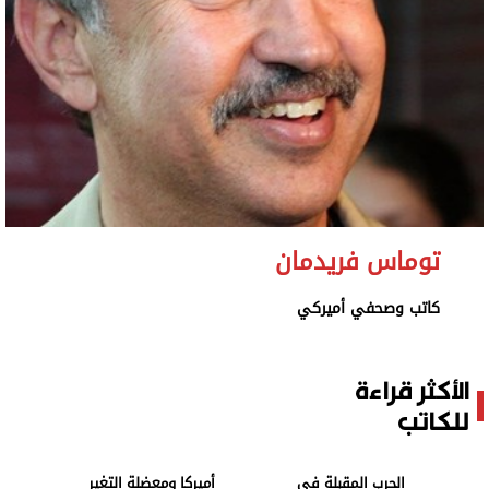
وجهات نظر
الترفيه
التعليم والمعرفة
الذكاء الاصطناعي
تغطيات
توماس فريدمان
فيديو
كاتب وصحفي أميركي
بودكاست
إنفوجراف
الأكثر قراءة
قصة صورة
للكاتب
كاريكتير
الحرب المقبلة في
أميركا ومعضلة التغير