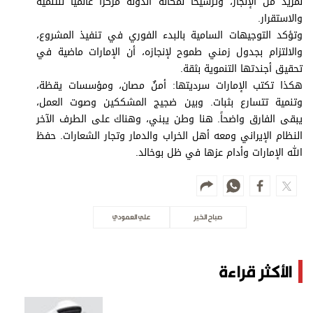
لمزيد من الإنجاز، وترسيخاً لمكانة الدولة مركزاً عالمياً للتنمية
والاستقرار.
وتؤكد التوجيهات السامية بالبدء الفوري في تنفيذ المشروع،
والالتزام بجدول زمني طموح لإنجازه، أن الإمارات ماضية في
تحقيق أجندتها التنموية بثقة.
هكذا تكتب الإمارات سرديتها: أمنٌ مصان، ومؤسسات يقظة،
وتنمية تتسارع بثبات. وبين ضجيج المشككين وصوت العمل،
يبقى الفارق واضحاً. هنا وطن يبني، وهناك على الطرف الآخر
النظام الإيراني ومعه أهل الخراب والدمار وتجار الشعارات. حفظ
الله الإمارات وأدام عزها في ظل بوخالد.
صباح الخير
علي العمودي
الأكثر قراءة