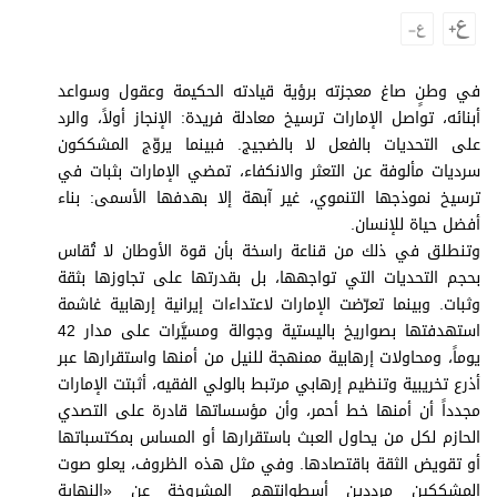
وجهات نظر
الترفيه
التعليم والمعرفة
في وطنٍ صاغ معجزته برؤية قيادته الحكيمة وعقول وسواعد
أبنائه، تواصل الإمارات ترسيخ معادلة فريدة: الإنجاز أولاً، والرد
الذكاء الاصطناعي
على التحديات بالفعل لا بالضجيج. فبينما يروّج المشككون
سرديات مألوفة عن التعثر والانكفاء، تمضي الإمارات بثبات في
ترسيخ نموذجها التنموي، غير آبهة إلا بهدفها الأسمى: بناء
أفضل حياة للإنسان.
تغطيات
وتنطلق في ذلك من قناعة راسخة بأن قوة الأوطان لا تُقاس
فيديو
بحجم التحديات التي تواجهها، بل بقدرتها على تجاوزها بثقة
وثبات. وبينما تعرّضت الإمارات لاعتداءات إيرانية إرهابية غاشمة
بودكاست
استهدفتها بصواريخ باليستية وجوالة ومسيَّرات على مدار 42
يوماً، ومحاولات إرهابية ممنهجة للنيل من أمنها واستقرارها عبر
إنفوجراف
أذرع تخريبية وتنظيم إرهابي مرتبط بالولي الفقيه، أثبتت الإمارات
قصة صورة
مجدداً أن أمنها خط أحمر، وأن مؤسساتها قادرة على التصدي
الحازم لكل من يحاول العبث باستقرارها أو المساس بمكتسباتها
كاريكتير
أو تقويض الثقة باقتصادها. وفي مثل هذه الظروف، يعلو صوت
المشككين مرددين أسطوانتهم المشروخة عن «النهاية