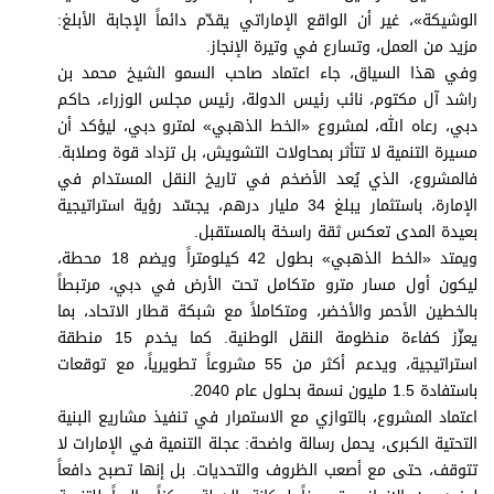
برامج
الوشيكة»، غير أن الواقع الإماراتي يقدّم دائماً الإجابة الأبلغ:
عدد اليوم
مزيد من العمل، وتسارع في وتيرة الإنجاز.
وفي هذا السياق، جاء اعتماد صاحب السمو الشيخ محمد بن
راشد آل مكتوم، نائب رئيس الدولة، رئيس مجلس الوزراء، حاكم
دبي، رعاه الله، لمشروع «الخط الذهبي» لمترو دبي، ليؤكد أن
مواقيت الصلاة
مسيرة التنمية لا تتأثر بمحاولات التشويش، بل تزداد قوة وصلابة.
فالمشروع، الذي يُعد الأضخم في تاريخ النقل المستدام في
الأحوال الجوية
الإمارة، باستثمار يبلغ 34 مليار درهم، يجسّد رؤية استراتيجية
بعيدة المدى تعكس ثقة راسخة بالمستقبل.
ويمتد «الخط الذهبي» بطول 42 كيلومتراً ويضم 18 محطة،
ليكون أول مسار مترو متكامل تحت الأرض في دبي، مرتبطاً
بالخطين الأحمر والأخضر، ومتكاملاً مع شبكة قطار الاتحاد، بما
يعزّز كفاءة منظومة النقل الوطنية. كما يخدم 15 منطقة
استراتيجية، ويدعم أكثر من 55 مشروعاً تطويرياً، مع توقعات
باستفادة 1.5 مليون نسمة بحلول عام 2040.
اعتماد المشروع، بالتوازي مع الاستمرار في تنفيذ مشاريع البنية
التحتية الكبرى، يحمل رسالة واضحة: عجلة التنمية في الإمارات لا
تتوقف، حتى مع أصعب الظروف والتحديات. بل إنها تصبح دافعاً