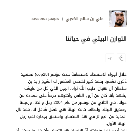
وجهات نظر
الترفيه
علي بن سالم الكعبي
6 نوفمبر 2023 23:30
التعليم والمعرفة
الذكاء الاصطناعي
التوازن البيئي في حياتنا
تغطيات
فيديو
خلال أجواء الاستعداد لاستضافة حدث مؤتمر (cop28) نستعيد
ذكرى تشعرنا بفقد كبير لشخص المغفور له الشيخ زايد بن
بودكاست
سلطان آل نهيان، طيب الله ثراه، الرجل الذي كل من عايشه
يشهد بأنه كان من أروع الناس وأكثرهم حرصاً على سعادة من
إنفوجراف
حوله. في الثاني من نوفمبر من عام 2004 رحل والدنا، وزعيمنا،
قصة صورة
وصديق البيئة. ولطالما كانت البيئة هي شغل شاغل له، فقد نال
العديد من الجوائز في هذا المضمار، واستحق بجدارة لقب رجل
كاريكتير
البيئة الأول.
لقد أدرك زايد بفطرته أنّ الإنسان هو الثروة، وأن كل ما يمكن أن