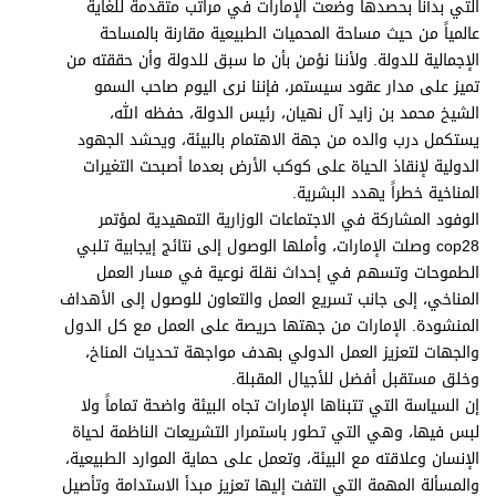
التي بدأنا بحصدها وضعت الإمارات في مراتب متقدمة للغاية
عالمياً من حيث مساحة المحميات الطبيعية مقارنة بالمساحة
الإجمالية للدولة. ولأننا نؤمن بأن ما سبق للدولة وأن حققته من
تميز على مدار عقود سيستمر، فإننا نرى اليوم صاحب السمو
الشيخ محمد بن زايد آل نهيان، رئيس الدولة، حفظه الله،
يستكمل درب والده من جهة الاهتمام بالبيئة، ويحشد الجهود
الدولية لإنقاذ الحياة على كوكب الأرض بعدما أصبحت التغيرات
المناخية خطراً يهدد البشرية.
الوفود المشاركة في الاجتماعات الوزارية التمهيدية لمؤتمر
cop28 وصلت الإمارات، وأملها الوصول إلى نتائج إيجابية تلبي
الطموحات وتسهم في إحداث نقلة نوعية في مسار العمل
المناخي، إلى جانب تسريع العمل والتعاون للوصول إلى الأهداف
المنشودة. الإمارات من جهتها حريصة على العمل مع كل الدول
والجهات لتعزيز العمل الدولي بهدف مواجهة تحديات المناخ،
وخلق مستقبل أفضل للأجيال المقبلة.
إن السياسة التي تتبناها الإمارات تجاه البيئة واضحة تماماً ولا
لبس فيها، وهي التي تطور باستمرار التشريعات الناظمة لحياة
الإنسان وعلاقته مع البيئة، وتعمل على حماية الموارد الطبيعية،
والمسألة المهمة التي التفت إليها تعزيز مبدأ الاستدامة وتأصيل