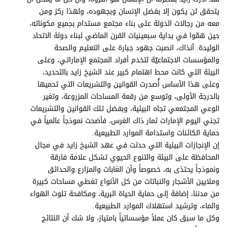
برامج
يتحقق لن يكون إلا بفضل الإنسان وبجهوده، ولهذا ركز ومن
عدد اليوم
معه من رجالات الدولة على بناء مجتمع مستدام بجميع مكوناته،
حين همّوا في بداية سبعينيات القرن الماضي لبناء دولة الاتحاد
الوليدة. آنذاك، انصبت جهود جبارة على التعليم والصحة
والمؤسسات الاجتماعيّة لتخدم أفراد المجتمع الإماراتي، وعلى
مواقيت الصلاة
البيئة التي كانت محط اهتمام كبير عند الشيخ زايد بالتحديد،
وعلى هذا الأساس أُصدرت القوانين والتشريعات التي تحميها
الأحوال الجوية
بالدرجة الأولى، وتوسع من رقعة المساحات المزروعة، وتغير
الوعي المجتمعي تجاه البيئية، وبفضل تلك القوانين والتشريعات
تجني اليوم الإمارات ثمار ذاك الغرس، فأضحت نموذجاً عالمياً في
حماية الكائنات واستدامة الموارد الطبيعية.
إن الإنجازات البيئية التي حدثت في عهد الشيخ زايد في مجال
المحافظة على البيئة والتنوع الحيوي تشكل علامة فارقة
ونموذجاً يحتذى به، خصوصاً وأن الغابات والمزارع والحدائق
وملايين الأشجار والنباتات من كل الأنواع تغطي مساحات كبيرة
من مدننا، إضافة إلى حماية الحياة البرية، ومكافحة تلوث الهواء
والماء، وترشيد استهلاك الموارد الطبيعية.
وكل ما سبق كان عملاً مؤسساتياً بامتياز، ولا شك أن النتائج