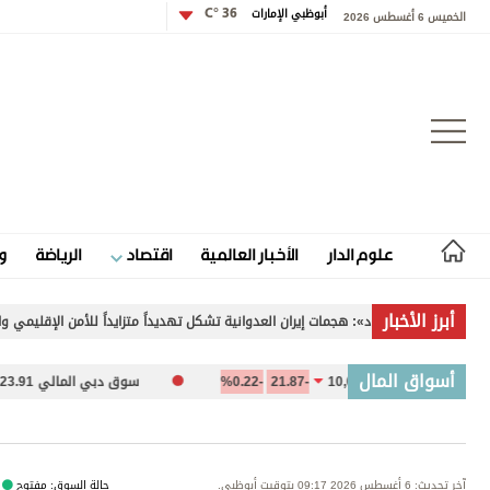
أبوظبي الإمارات
36 °C
الخميس 6 أغسطس 2026
تسجيل الدخول
علوم الدار
الأخبار العالمية
اقتصاد
الرياضة
و
علوم الدار
أبرز الأخبار
ون لـ «الاتحاد»: هجمات إيران العدوانية تشكل تهديداً متزايداً للأمن الإقليمي والدولي
الأخبار العالمية
أسواق المال
لمالية 10,089.47
-21.87
-0.22%
سوق دبي المالي 5,923.91
اقتصاد
الرياضة
آخر تحديث: 6 أغسطس 2026 09:17 بتوقيت أبوظبي.
حالة السوق: مفتوح