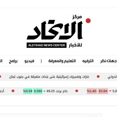
جهات نظر
الترفيه
التعليم والمعرفة
فيديو
برامج
ال
غارات وتفجيرات إسرائيلية على بلدات متفرقة في جنوب لبنان
مو
-83.94
-1.40%
خام برنت 89.25
0.560
0.59%
أدنوك للتو