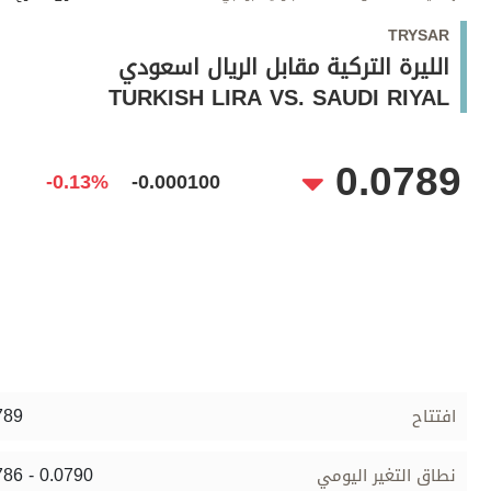
وجهات نظر
TRYSAR
الترفيه
الليرة التركية مقابل الريال اسعودي
التعليم والمعرفة
TURKISH LIRA VS. SAUDI RIYAL
الذكاء الاصطناعي
0.0789
-0.13%
-0.000100
تغطيات
فيديو
بودكاست
إنفوجراف
قصة صورة
789
افتتاح
كاريكتير
786 - 0.0790
نطاق التغير اليومي