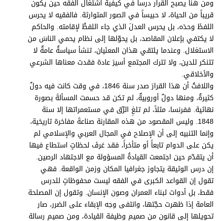
ومن هنا يصبح القرار درساً في كيفية اشتغال الفقه حين يكون
قريباً من الحياة، لا حبيساً في الصور المتوارثة. فالفقيه لا يحرس
اللفظَ وحدَه، بل يحرس العدلَ الذي جاء اللفظُ لإقامته. والحاكم
لا يكتفي بإعلان المقاصد، بل يحوّلها إلى نظام يحمي الناسَ من
الاستغلال. وعندما يلتقي هذان المعنَيان، تنشأ سياسةٌ عامةٌ لا
تتنكر للدين، ولا تترك المجتمع أسيرَ عادة فقدت معناها الشرعي
والأخلاقي.
واللافتُ أن هذا القرارَ صدر سنة 1846، في وقت كانت فيه دولٌ
كثيرةٌ، ومنها دولٌ أوروبيةٌ، لم تكن قد حسمت المسألةَ بصورة
نهائية. ففرنسا، مثلاً، لم تلغِ الرِّق في مستعمراتها إلا سنة
1848. وليس المقصود من هذه المقارنة صناعةَ مفاخرة تاريخية،
وإنما التنبيه إلى أن الإصلاح في المجال العربي والإسلامي لم
يكن على الدوام تابعاً أو متأخراً، فقد عَرفَ لحظاتٍ استطاع فيها
أن يتقدّم حين اجتمعت القيادةُ المسؤولة مع الاجتهاد الرصين.
إن درس الوثيقة يتجاوز جغرافيا المكان وزمن الواقعة. فهي
تقول إن القواعد الكبرى في الفقه ليست محفوظاتٍ للدرس
فقط، بل أدوات لبناء العمران وصون الإنسان. وتقول إن المصلحة
العامة إذا ظهرت حجّتها، وانتفى وجه الإبقاء على الضرر، صار
تحويلها إلى قانون من صميم وظيفة القيادة، ومن صميم رسالة