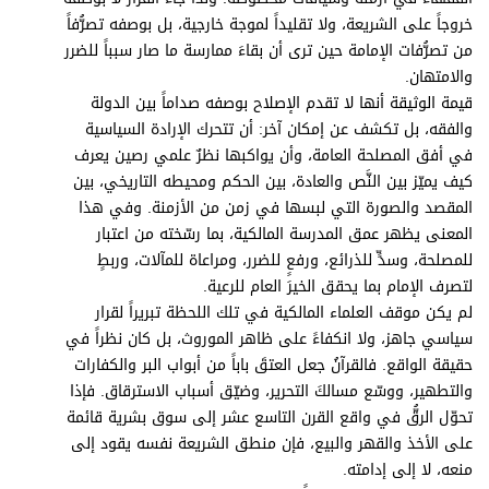
برامج
خروجاً على الشريعة، ولا تقليداً لموجة خارجية، بل بوصفه تصرُّفاً
عدد اليوم
من تصرُّفات الإمامة حين ترى أن بقاءَ ممارسة ما صار سبباً للضرر
والامتهان.
قيمة الوثيقة أنها لا تقدم الإصلاح بوصفه صداماً بين الدولة
والفقه، بل تكشف عن إمكان آخر: أن تتحرك الإرادة السياسية
مواقيت الصلاة
في أفق المصلحة العامة، وأن يواكبها نظرٌ علمي رصين يعرف
كيف يميّز بين النَّص والعادة، بين الحكم ومحيطه التاريخي، بين
الأحوال الجوية
المقصد والصورة التي لبسها في زمن من الأزمنة. وفي هذا
المعنى يظهر عمق المدرسة المالكية، بما رسّخته من اعتبار
للمصلحة، وسدٍّ للذرائع، ورفعٍ للضرر، ومراعاة للمآلات، وربطٍ
لتصرف الإمام بما يحقق الخيرَ العام للرعية.
لم يكن موقف العلماء المالكية في تلك اللحظة تبريراً لقرار
سياسي جاهز، ولا انكفاءً على ظاهر الموروث، بل كان نظراً في
حقيقة الواقع. فالقرآنُ جعل العتقَ باباً من أبواب البر والكفارات
والتطهير، ووسّع مسالكَ التحرير، وضيّق أسباب الاسترقاق. فإذا
تحوّل الرقُّ في واقع القرن التاسع عشر إلى سوق بشرية قائمة
على الأخذ والقهر والبيع، فإن منطق الشريعة نفسه يقود إلى
منعه، لا إلى إدامته.