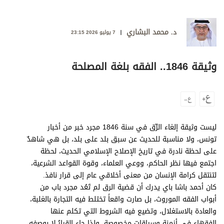
وجهات نظر
الترفيه
د. محمد البشاري
7 يوليو 2026 23:15
التعليم والمعرفة
الذكاء الاصطناعي
وثيقة 1846.. الفقه بلغة المصلحة
تغطيات
فيديو
ليست وثيقة إلغاء الرِّق في سنة 1846 مجرد خبر من أخبار
تونس، ولا مناسبة للحديث عن سبق بلد على بلد، بل هي شاهدٌ
بودكاست
على لحظة نادرة في تاريخ الإصلاح الإسلامي الحديث، لحظة
اجتمع فيها نظر الحاكم، ووعي العلماء، وقوة القواعد الشرعية،
إنفوجراف
لتنتقل كرامة الإنسان من معنى أخلاقي عام إلى قرار نافذ.
قصة صورة
كان أحمد باشا باي يدرك أن قضية الرق لم تَعُد مجرد باب من
أبواب الفقه الموروث، بل صارت واقعاً تختلط فيه التجارة بالغلبة،
كاريكتير
والعادة بالاستغلال، وتضيع فيه الشروط التي تكلم عنها
الفقهاء في أزمنة وسياقات مخصوصة. ولذا جاء القرارُ لا بوصفه