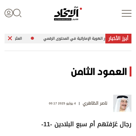
أبرز الأخبار
لنا» تعزّز حضور الهوية الإماراتية في المحتوى الرقمي
العثور على جثمان بح
تسجيل الدخول
العمود الثامن
علوم الدار
الأخبار العالمية
ناصر الظاهري
4 يوليو 2025 00:17
اقتصاد
رجال عَرَفتهم أم سبع البلادين -11-
الرياضة