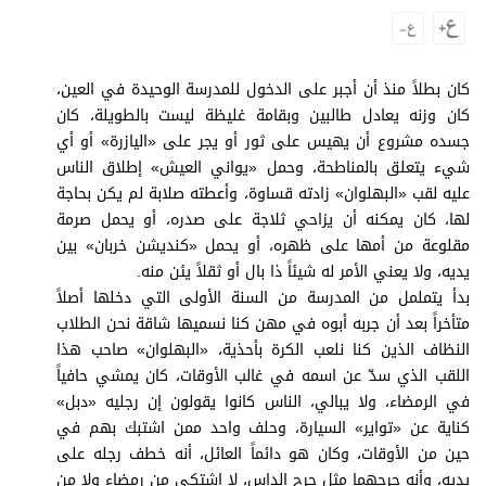
وجهات نظر
الترفيه
التعليم والمعرفة
كان بطلاً منذ أن أجبر على الدخول للمدرسة الوحيدة في العين،
كان وزنه يعادل طالبين وبقامة غليظة ليست بالطويلة، كان
الذكاء الاصطناعي
جسده مشروع أن يهيس على ثور أو يجر على «اليازرة» أو أي
شيء يتعلق بالمناطحة، وحمل «يواني العيش» إطلاق الناس
عليه لقب «البهلوان» زادته قساوة، وأعطته صلابة لم يكن بحاجة
لها، كان يمكنه أن يزاحي ثلاجة على صدره، أو يحمل صرمة
تغطيات
مقلوعة من أمها على ظهره، أو يحمل «كنديشن خربان» بين
فيديو
يديه، ولا يعني الأمر له شيئاً ذا بال أو ثقلاً يئن منه.
بدأ يتململ من المدرسة من السنة الأولى التي دخلها أصلاً
بودكاست
متأخراً بعد أن جربه أبوه في مهن كنا نسميها شاقة نحن الطلاب
النظاف الذين كنا نلعب الكرة بأحذية، «البهلوان» صاحب هذا
إنفوجراف
اللقب الذي سدّ عن اسمه في غالب الأوقات، كان يمشي حافياً
قصة صورة
في الرمضاء، ولا يبالي، الناس كانوا يقولون إن رجليه «دبل»
كناية عن «تواير» السيارة، وحلف واحد ممن اشتبك بهم في
كاريكتير
حين من الأوقات، وكان هو دائماً العائل، أنه خطف رجله على
يديه، وأنه جرحهما مثل جرح الداس، لا اشتكى من رمضاء ولا من