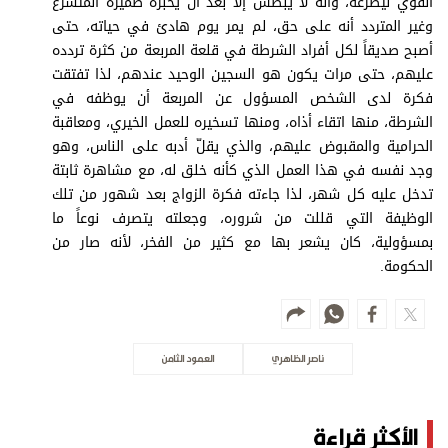
القوي ليصرعه، وأنه لا يبطش إلا بعد أن يخبره ضميره المتسرع
وغير المتردد أنه على حق، لم يمر يوم هادئ في حياته، حتى
أصبح صديقاً لكل أفراد الشرطة في قلعة المربعة من كثرة تردده
عليهم، حتى مرات يكون هو السجين الوحيد عندهم، لذا تفتقت
فكرة لدى الشخص المسؤول عن المربعة أن يوظفه في
الشرطة، منها اتقاء أذاه، ومنها تسخيره للعمل الخيري، ومعاقبة
الحرامية والمقبوض عليهم، والذي يقلّ أدبه على الناس، وهو
وجد نفسه في هذا العمل الذي كأنه خلق له، مع مشاهرة ثابتة
تدخل عليه كل شهر، لذا جاءته فكرة الزواج بعد شهور من تلك
الوظيفة التي قللت من شروره، وجعلته يتصرف نوعاً ما
بمسؤولية، كان يشعر بها مع كثير من الفخر، لأنه صار من
الحكومة.
ناصر الظاهري
العمود الثامن
الأكثر قراءة