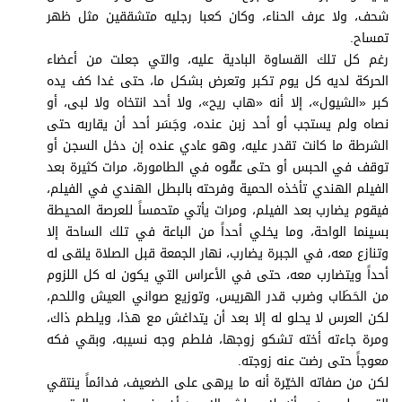
برامج
شحف، ولا عرف الحناء، وكان كعبا رجليه متشققين مثل ظهر
عدد اليوم
تمساح.
رغم كل تلك القساوة البادية عليه، والتي جعلت من أعضاء
الحركة لديه كل يوم تكبر وتعرض بشكل ما، حتى غدا كف يده
كبر «الشيول»، إلا أنه «هاب ريح»، ولا أحد انتخاه ولا لبى، أو
مواقيت الصلاة
نصاه ولم يستجب أو أحد زبن عنده، وجَسَر أحد أن يقاربه حتى
الشرطة ما كانت تقدر عليه، وهو عادي عنده إن دخل السجن أو
الأحوال الجوية
توقف في الحبس أو حتى عقّوه في الطامورة، مرات كثيرة بعد
الفيلم الهندي تأخذه الحمية وفرحته بالبطل الهندي في الفيلم،
فيقوم يضارب بعد الفيلم، ومرات يأتي متحمساً للعرصة المحيطة
بسينما الواحة، وما يخلي أحداً من الباعة في تلك الساحة إلا
وتنازع معه، في الجبرة يضارب، نهار الجمعة قبل الصلاة يلقى له
أحداً ويتضارب معه، حتى في الأعراس التي يكون له كل اللزوم
من الحَطَاب وضرب قدر الهريس، وتوزيع صواني العيش واللحم،
لكن العرس لا يحلو له إلا بعد أن يتداغش مع هذا، ويلطم ذاك،
ومرة جاءته أخته تشكو زوجها، فلطم وجه نسيبه، وبقي فكه
معوجاً حتى رضت عنه زوجته.
لكن من صفاته الخيّرة أنه ما يرهى على الضعيف، فدائماً ينتقي