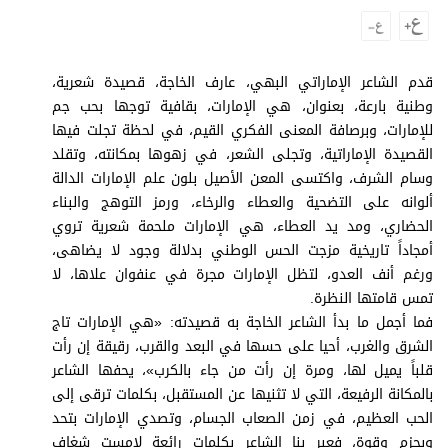
وجهات نظر
الترفيه
التعليم والمعرفة
قدم الشاعر الإماراتي البهي، عارف الخاجة، قصيدة شعرية،
وطنية بارعة، بعنوان، هي الإمارات، بقافية توجها بحب جم
الذكاء الاصطناعي
للإمارات، وبرصافة المعنى الفكري القيم، في لحظة تجلت فيها
القصيدة الإماراتية، وتجلى الشعر، في زهوها بمكانته، وتقلد
وسام الشرف، واكتسى المعن الأصيل بلون علم الإمارات الدالة
ألوانه على التضحية والعطاء والرخاء، ورمز التوهج والبناء
تغطيات
الحضاري، ومد يد العطاء، هي الإمارات ملحمة شعرية تروي
فيديو
أمجاداً تاريخية مزجت الحس الوطني بدلالة وجود لا يضاهى،
ورغم أنف العدو، لتظل الإمارات مجرة في عنفوان علاها، لا
بودكاست
تمس قامتها النظرة.
فما أجمل ما بدأ الشاعر الخاجة به قصيدته: «هي الإمارات تاج
إنفوجراف
الشرق والغرب، أحيا على حسها في البعد والقرب، رقيقة إن رأت
قصة صورة
قلباً يميل لها، ومرة إن رأت من جاء بالكرب»، يحفها الشاعر
بالمكانة الرفيعة، التي لا تثنيها عن المستقبل، بكلمات ترقى إلى
كاريكتير
الحب العظيم، في زمن الصعاب الجسام، وتصدي الإمارات بتحد
وبحزم وقوة، فعبر بنا الشاعر بكلمات رائعة لامست شغاف