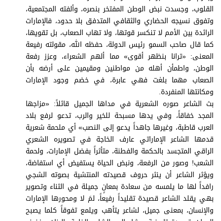
برامج
القلوب، وجسدت نبض الوطن المفتخر بنصره، وألفته المجتمعية،
عدد اليوم
وتفوق نسيجه الحضاري والثقافي المتدفق بلا حدود، فالإمارات
الرائدة بين الأمم لا تنكسر قوتها، ولا تهاب الصعاب، بل تقويها،
كما قال صاحب السمو رئيس الدولة، حفظه الله، مقولته رفيعة
المعنى: «ترانا بنظهر أقوى» مما ألهم الشعراء، وعزز رفعة
مواقيت الصلاة
الوطن، واطمأن أهله من مواطنين ومقيمين على أرضه بأن
الصعاب مهما بلغت فهي عابرة، في خضم وجود الإمارات
الأحوال الجوية
ومكانتها المنفردة.
بث الشاعر صوره الشعرية في مداها الجميل قائلاً: «مزاجها
المجد خفاقاً، وفي يدها مسبحة للخير والرب، تدعو لرفع بلاد
العرب قاطبة، وغيرها جاهداً يدعو إلى النصب» أي ملحمة شعرية
قدمها الشاعر الإماراتي عارف الخاجة في تصويره الشعري
الراقي المتجسد بالحكمة والفطنة، متأثراً بفضل الإمارات، ولحمة
الشعب! وصور من الرفعة، ونبض الحياة يستفيض أي استفاضة،
ويؤثر الشاعر أن ينثر حروف قصيدته المنتشية بصوته الشجي
رافداً لها ما يلمسه من سعادة بمعانٍ جميلة في الثناء وتصوير
بهي يقلد الشاعر قصيدة تقليداً رفيعاً، لمَ لا ومحورها الإمارات
والإنسان، بمعنى جميل، لشاعر يتأهب ويلمع تفوقاً كلما يصبح