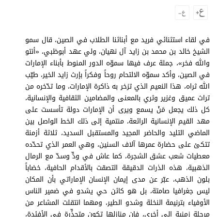
وجهات نظر
الترفيه
التعليم والمعرفة
في لقاء استثنائي فريد مع أبنائنا الطلاب في الصين، قال سمو
الشيخ خالد بن محمد بن زايد آل نهيان، ولي عهد أبوظبي، «أنتو
الذكاء الاصطناعي
والله فخر»، جملة عرف فيها سموّه الدور المنوط بأبناء الإمارات
في الصين، وأكد سموّه الالتحام روحاً وفكراً بإرث زايد الخير، طيّب
الله ثراه، هذا النعيم الذي تزخر به ذاكرة الإمارات، وما تدّخره من
تراث عميق وغزير وثري بالمعنى والمضامين الثقافية والإنسانية،
تغطيات
كل ذلك يجعل مَنْ يسمع ويرى أن الإمارات دولة تأسست على
فيديو
مهد القيم الإنسانية الرائعة، منتمية إلى ذلك الخط الواصل بين
الماضي التليد والحاضر المجيد والمستقبل السديد، ثلاثة أزمنة
بودكاست
تتكئ على حضارة عمرها آلاف السنين، وهي العمر الذي تحدّده
معطيات شعب عشق الشجرة، كما عاش في ودٍّ وسدّ مع الرمال
إنفوجراف
الذهبية، هذه الذرات الدقيقة التصقت بالأقدام الحافية، خضاباً
قصة صورة
بلون الذهب، عبّر عن مدى إيمان الإنسان الإماراتي بأن المكان
ليس جغرافيا صامتة، بل هو كائن حي يشدو في ضمير الناس
كاريكتير
الأوفياء بترنيمة النخلة وشدو الطير، ومهما انتقلت المشاعر من
مرحلة زمنية إلى أخرى، فإن منازلها تكون متجذِّرة في الأفئدة،