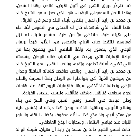
برامج
كما تتجذَّر عروق الشجر في أتون الأرض، فالحب وهذا الشجن،
عدد اليوم
وهذا اللحن السمفوني الرهيب، هو الذي جعل سمو الشيخ خالد
بن محمد بن زايد آل نهيان يلتقي بأبناء البلد وهم في الغربة.
هذا اللقاء الذي شاهدناه كان له الصدى في النفوس لأنه جاء
على هيئة طيف ملائكي مرَّ من طرف مشاعر شباب لم تزل
مواقيت الصلاة
أعمارهم تلتقط حبات الأيام، وتمضي في الدُّنى فرحاً بريعان
الوعي الذي ينعمون به، ولغة التلاقي التي يحظون بها من
الأحوال الجوية
قيادة الإمارات التي وجدت في الشباب ضالة الوطن وشمعته
التي تضيء أفنية تطوره ورُقيه، وبالحب التقى سمو الشيخ خالد
بن محمد بن زايد آل نهيان، وبالحب صافحت كلماته الدافئة وجدان
مَن يعيشون الغربة كي يتواصلوا مع الوطن بلغة المعرفة والحلم
الزكي وتطلعات لا تُخفي سرها، فالإمارات اليوم تقف عند هامات
نجوم سطعت فتألقت، وشعّت فتأنّقت، ولبست سندس الفرادة.
وطن قيادته هي الستر، وهي السير، وهي السرّ في بناء
وشائج القُربى، وعناقيد الدفء. وطن هذا ديدنه لا يُخشى عليه
من معتدٍ أثيم، ولا مدّعٍ كذاب، لأنه محفوف بخضاب الثقة، وأساور
الثبات عند فيافي الانتماء، وسحابات البذخ العاطفي.
كانت لسمو الشيخ خالد بن محمد بن زايد آل نهيان، شيمة الوالد