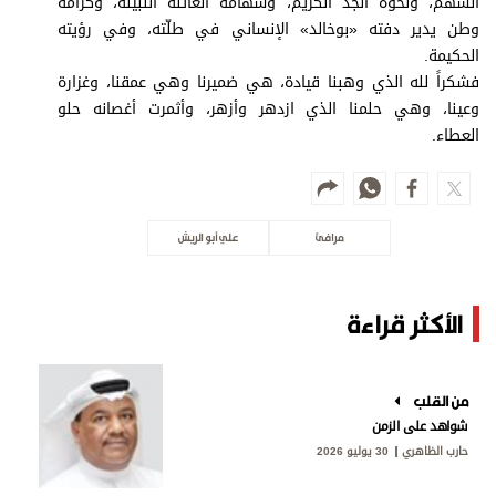
الشهم، ونخوة الجد الكريم، وشهامة العائلة النبيلة، وكرامة
وطن يدير دفته «بوخالد» الإنساني في طلّته، وفي رؤيته
الحكيمة.
فشكراً لله الذي وهبنا قيادة، هي ضميرنا وهي عمقنا، وغزارة
وعينا، وهي حلمنا الذي ازدهر وأزهر، وأثمرت أغصانه حلو
العطاء.
مرافئ
علي أبو الريش
الأكثر قراءة
من القلب
شواهد على الزمن
حارب الظاهري
30 يوليو 2026