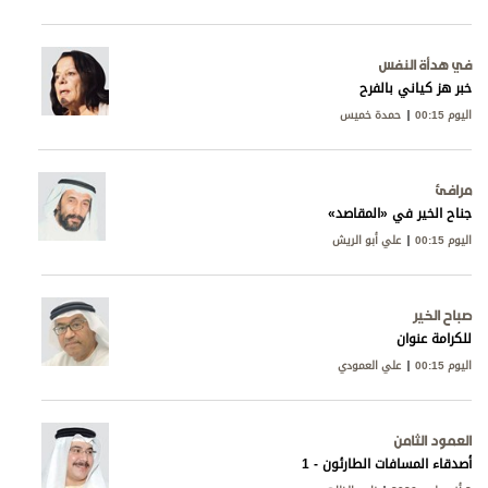
في هدأة النفس
خبر هز كياني بالفرح
اليوم 00:15
حمدة خميس
مرافئ
جناح الخير في «المقاصد»
اليوم 00:15
علي أبو الريش
صباح الخير
للكرامة عنوان
اليوم 00:15
علي العمودي
العمود الثامن
أصدقاء المسافات الطارئون - 1