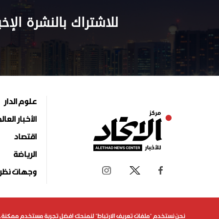
للاشتراك بالنشرة الإخب
علوم الدار
الأخبار العال
اقتصاد
الرياضة
وجهات نظر
جميع الحقوق محفوظة لمركز الاتحاد للأخبار 2026©
نحن نستخدم "ملفات تعريف الارتباط" لنمنحك افضل تجربة مستخدم ممكنة. 