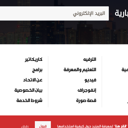
ارية
الترفيه
كاريكاتير
مية
التعليم والمعرفة
برامج
فيديو
عن الاتحاد
إنفوجراف
بيان الخصوصية
قصة صورة
شروط الخدمة
قبول
رفض
"
انقر هنا
" لمعرفة المزيد حول كيفية استخدامها