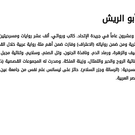
بو الريش
 وعشرون عاماً في جريدة الإتحاد. كاتب وروائي، ألف عشر روايات ومسرحيتين
سيف والزهرة، ورماد الدم، ونافذة الجنون، وتل الصنم، وسلايم، وثنائية مجبل 
شهوان، وثنائية الروح والحبر والتمثال، وزينة الملكة. وصدرت له المجموعات القصصية
مسرحية: (الرسالة وجزر السلام). حائز على ليسانس علم نفس من جامعة ع
 العربية.