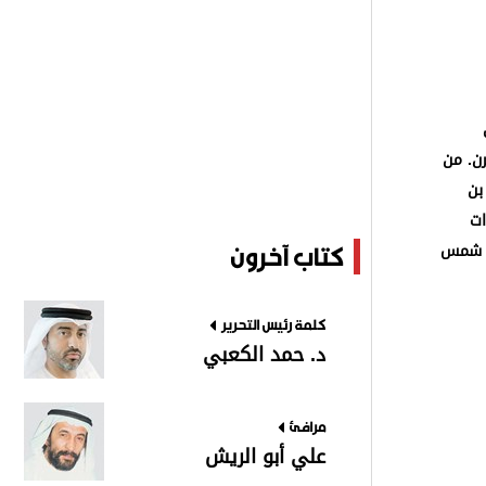
ومجموعة نثرية ومن ضمن رواياته (الاعتراف) وفازت ضمن أهم مئة رواية عربية خلال القرن. من
بن
 (ذات
ين شمس
كتاب آخرون
كلمة رئيس التحرير
د. حمد الكعبي
مرافئ
علي أبو الريش