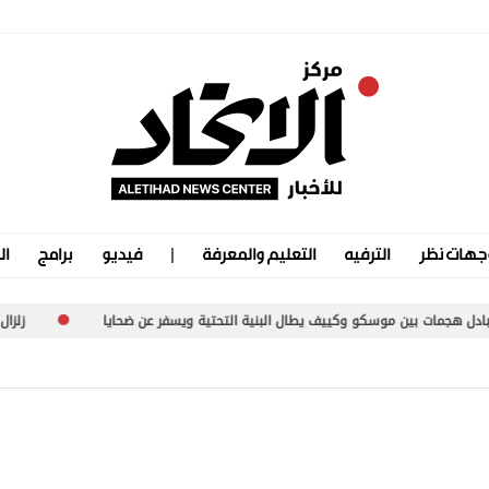
جهات نظر
الترفيه
التعليم والمعرفة
فيديو
برامج
ال
ات بين موسكو وكييف يطال البنية التحتية ويسفر عن ضحايا
زلزال بقوة 5.5 درجة يهز «سكوينتنا» في ألاسكا