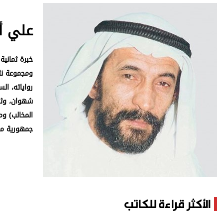
وجهات نظر
الترفيه
علي أ
التعليم والمعرفة
خبرة ثمانية
الذكاء الاصطناعي
رواياته، ال
تغطيات
المخالب) و
فيديو
جمهورية مصر
بودكاست
إنفوجراف
قصة صورة
الأكثر قراءة للكاتب
كاريكتير